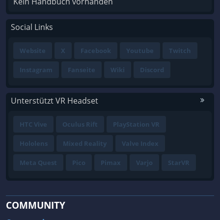
Kein Handbuch vorhanden
Social Links
Website
X
Facebook
Youtube
Twitch
Instagram
Fanseite
Wiki
Discord
Unterstützt VR Headset
HTC Vive
Oculus Rift
PlayStation VR
Hololens
Mixed Reality
Valve Index
Meta Quest
Pico
Pimax
Varjo
StarVR
COMMUNITY