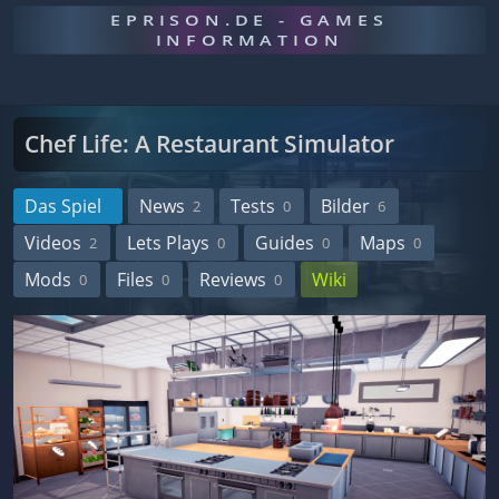
EPRISON.DE - GAMES
INFORMATION
Chef Life: A Restaurant Simulator
Das Spiel
News
Tests
Bilder
2
0
6
Videos
Lets Plays
Guides
Maps
2
0
0
0
Mods
Files
Reviews
Wiki
0
0
0