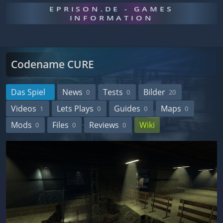
EPRISON.DE - GAMES
INFORMATION
Codename CURE
Das Spiel
News
Tests
Bilder
0
0
20
Videos
Lets Plays
Guides
Maps
1
0
0
0
Mods
Files
Reviews
Wiki
0
0
0