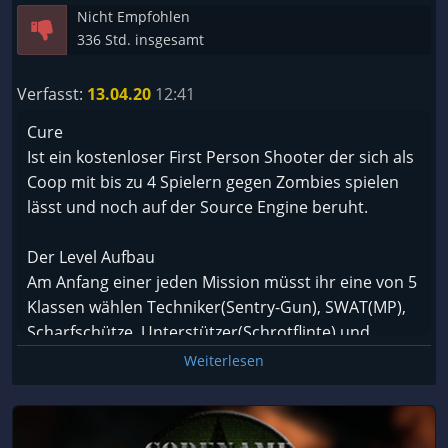
Nicht Empfohlen
336 Std. insgesamt
Verfasst:
13.04.20
12:41
Cure
Ist ein kostenloser First Person Shooter der sich als
Coop mit bis zu 4 Spielern gegen Zombies spielen
lässt und noch auf der Source Engine beruht.
Der Level Aufbau
Am Anfang einer jeden Mission müsst ihr eine von 5
Klassen wählen Techniker(Sentry-Gun), SWAT(MP),
Scharfschütze, Unterstützer(Schrotflinte) und
Kommando. Anschließend müsst ihr gegen
Weiterlesen
mehrere Wellen von Zombies bestehen und euch
ggf. barrikadieren oder ihr müsst von einem
Absetzpunkt aus euch vorarbeiten bis zu einem