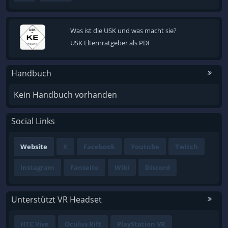
Was ist die USK und was macht sie?
USK Elternratgeber als PDF
Handbuch
Kein Handbuch vorhanden
Social Links
Website
X
Facebook
Youtube
Twitch
Instagram
Fanseite
Wiki
Discord
Unterstützt VR Headset
HTC Vive
Oculus Rift
PlayStation VR