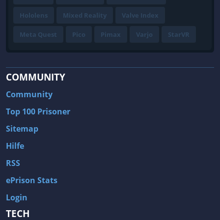
Hololens
Mixed Reality
Valve Index
Meta Quest
Pico
Pimax
Varjo
StarVR
COMMUNITY
Community
Top 100 Prisoner
Sitemap
Hilfe
RSS
ePrison Stats
Login
TECH