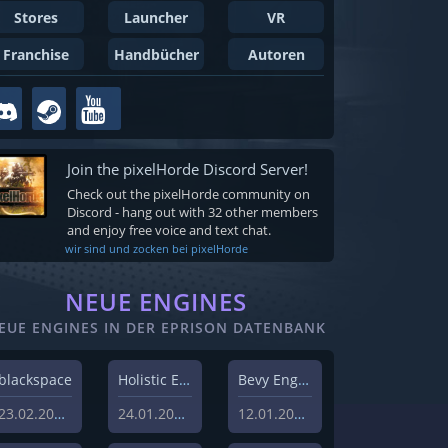
Stores
Launcher
VR
Franchise
Handbücher
Autoren
Join the pixelHorde Discord Server!
Check out the pixelHorde community on
Discord - hang out with 32 other members
and enjoy free voice and text chat.
wir sind und zocken bei pixelHorde
NEUE ENGINES
EUE ENGINES IN DER EPRISON DATENBANK
blackspace
Holistic Engine
Bevy Engine
23.02.2026
24.01.2024
12.01.2024