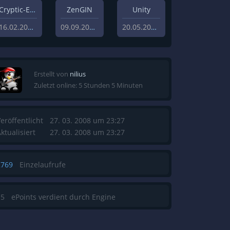
Cryptic-Engine
ZenGIN
Unity
16.02.2021
09.09.2019
20.05.2013
Erstellt von
nilius
Zuletzt online: 5 Stunden 5 Minuten
eröffentlicht
27. 03. 2008 um 23:27
ktualisiert
27. 03. 2008 um 23:27
2769
Einzelaufrufe
15
ePoints verdient durch Engine