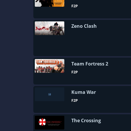
F2P
Zeno Clash
Team Fortress 2
F2P
Kuma War
F2P
The Crossing