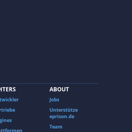
HTERS
ABOUT
twickler
Jobs
rtriebe
Unterstütze
eprison.de
gines
Team
attformen