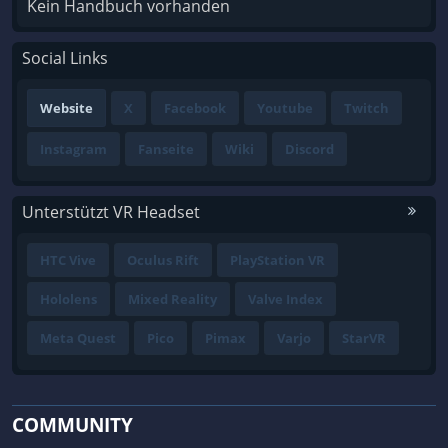
Kein Handbuch vorhanden
Social Links
Website
X
Facebook
Youtube
Twitch
Instagram
Fanseite
Wiki
Discord
Unterstützt VR Headset
HTC Vive
Oculus Rift
PlayStation VR
Hololens
Mixed Reality
Valve Index
Meta Quest
Pico
Pimax
Varjo
StarVR
COMMUNITY