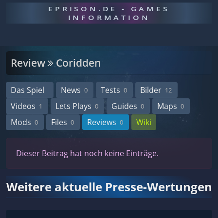
EPRISON.DE - GAMES
INFORMATION
Review
Coridden
Das Spiel
News
Tests
Bilder
0
0
12
Videos
Lets Plays
Guides
Maps
1
0
0
0
Mods
Files
Reviews
Wiki
0
0
0
Dieser Beitrag hat noch keine Einträge.
Weitere aktuelle Presse-Wertungen