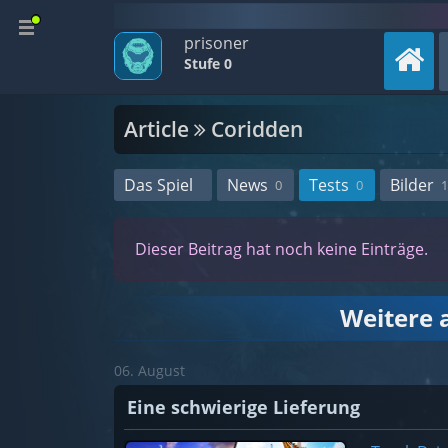
prisoner
Stufe 0
Article
Coridden
Das Spiel
News
Tests
Bilder
0
0
1
Dieser Beitrag hat noch keine Einträge.
Weitere a
06. August
Eine schwierige Lieferung