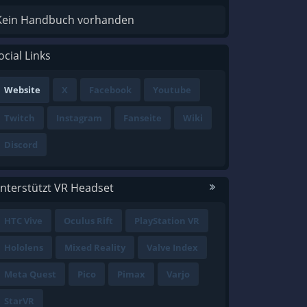
Kein Handbuch vorhanden
ocial Links
Website
X
Facebook
Youtube
Twitch
Instagram
Fanseite
Wiki
Discord
nterstützt VR Headset
HTC Vive
Oculus Rift
PlayStation VR
Hololens
Mixed Reality
Valve Index
Meta Quest
Pico
Pimax
Varjo
StarVR