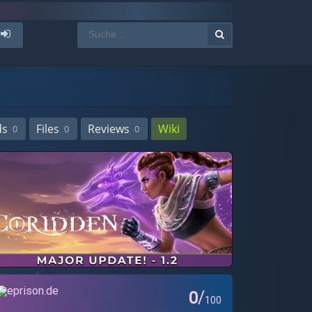
ds
Files
Reviews
Wiki
0
0
0