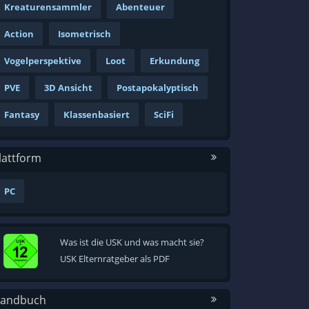
Kreaturensammler
Abenteuer
Action
Isometrisch
Vogelperspektive
Loot
Erkundung
PVE
3D Ansicht
Postapokalyptisch
Fantasy
Klassenbasiert
SciFi
lattform
PC
Was ist die USK und was macht sie?
USK Elternratgeber als PDF
andbuch