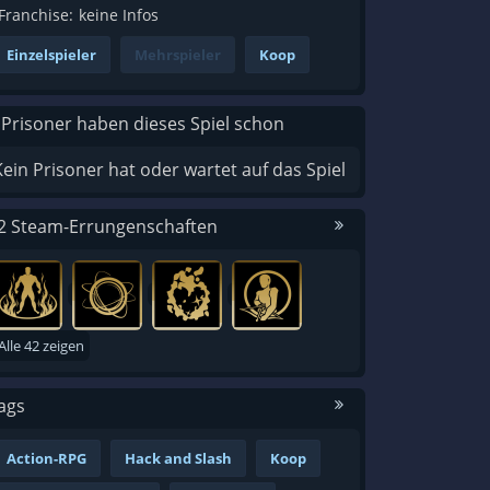
Franchise:
keine Infos
Einzelspieler
Mehrspieler
Koop
 Prisoner haben dieses Spiel schon
Kein Prisoner hat oder wartet auf das Spiel
2 Steam-Errungenschaften
Alle 42 zeigen
ags
Action-RPG
Hack and Slash
Koop