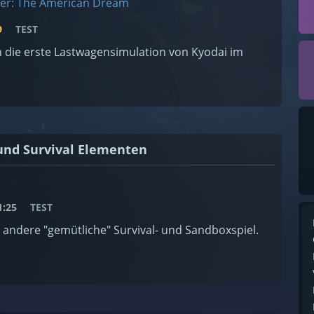
ver: The American Dream
9
TEST
n die erste Lastwagensimulation von Kyodai im
und Survival Elementen
:25
TEST
 andere "gemütliche" Survival- und Sandboxspiel.