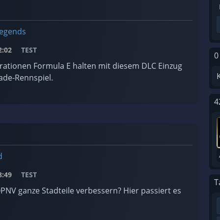
Legends
:02
TEST
0
rationen Formula E halten mit diesem DLC Einzug
ade-Rennspiel.
4
d
:49
TEST
T
PNV ganze Stadteile verbessern? Hier passiert es