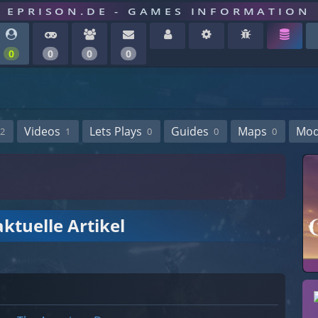
EPRISON.DE - GAMES INFORMATION
0
0
0
0
Videos
Lets Plays
Guides
Maps
Mo
2
1
0
0
0
ktuelle Artikel