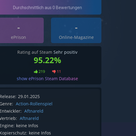
-
-
ePrison
Online-Magazine
Rating auf Steam
Sehr positiv
95.22%
219
11
show ePrison Steam Database
Release:
29.01.2025
Genre:
Action-Rollenspiel
Entwickler:
Aftnareld
Vertrieb:
Aftnareld
Engine:
keine Infos
Kopierschutz:
keine Infos