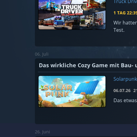
Truck Dri
1 TAG
22:3
Wir hatte
Test.
06. Juli
Das wirkliche Cozy Game mit Bau- 
Solarpunk
06.07.26
21
Das etwas
26. Juni