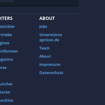
HTERS
ABOUT
twickler
Jobs
rtriebe
Unterstütze
eprison.de
gines
Team
attformen
About
gazine
Impressum
ores
Datenschutz
uncher
toren
anchise