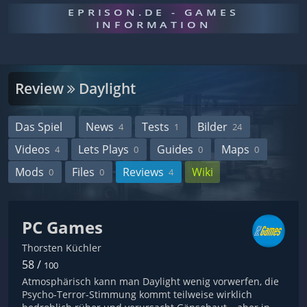
EPRISON.DE - GAMES
INFORMATION
Review
Daylight
Das Spiel
News
Tests
Bilder
4
1
24
Videos
Lets Plays
Guides
Maps
4
0
0
0
Mods
Files
Reviews
Wiki
0
0
4
PC Games
Thorsten Küchler
58 /
100
Atmosphärisch kann man Daylight wenig vorwerfen, die
Psycho-Terror-Stimmung kommt teilweise wirklich