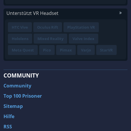
Unterstützt VR Headset
HTC Vive
Oculus Rift
PlayStation VR
Hololens
Mixed Reality
Valve Index
Meta Quest
Pico
Pimax
Varjo
StarVR
COMMUNITY
Community
Top 100 Prisoner
Sitemap
Hilfe
RSS