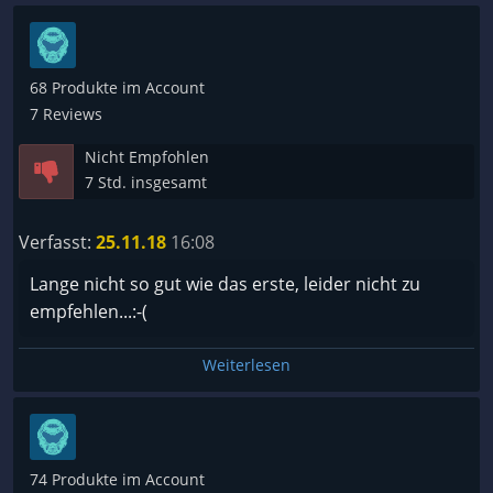
sich einfach nur eklig an und die grafischen
Darstellungen sind selbst für 2006 ein schlechter
Scherz.
68 Produkte im Account
Ich hoffe sehr, dass sich die Entwickler von
7 Reviews
Desperados 3 mehr am ersten Teil orientieren als
Nicht Empfohlen
an diesem Müll.
7 Std. insgesamt
Verfasst:
25.11.18
16:08
Lange nicht so gut wie das erste, leider nicht zu
empfehlen...:-(
Weiterlesen
74 Produkte im Account