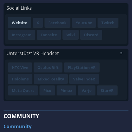
Social Links
Website
X
Facebook
Youtube
Twitch
Instagram
Fanseite
Wiki
Discord
Unterstützt VR Headset
HTC Vive
Oculus Rift
PlayStation VR
Hololens
Mixed Reality
Valve Index
Meta Quest
Pico
Pimax
Varjo
StarVR
COMMUNITY
Community