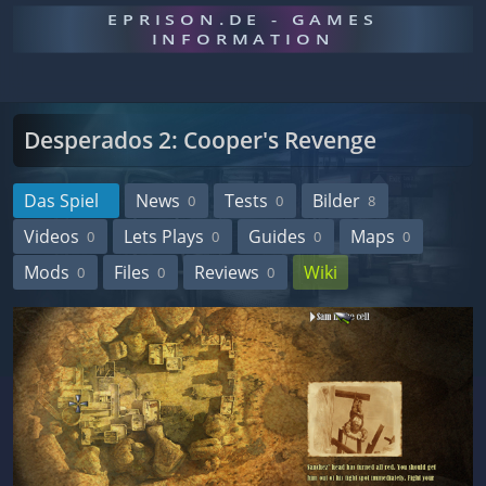
EPRISON.DE - GAMES
INFORMATION
Desperados 2: Cooper's Revenge
Das Spiel
News
Tests
Bilder
0
0
8
Videos
Lets Plays
Guides
Maps
0
0
0
0
Mods
Files
Reviews
Wiki
0
0
0