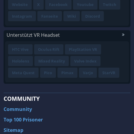
Website
X
Facebook
Youtube
Twitch
Instagram
Fanseite
Wiki
Discord
Unterstützt VR Headset
HTC Vive
Oculus Rift
PlayStation VR
Hololens
Mixed Reality
Valve Index
Meta Quest
Pico
Pimax
Varjo
StarVR
COMMUNITY
Community
Top 100 Prisoner
Sitemap