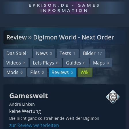
EPRISON.DE - GAMES
INFORMATION
Review
Digimon World - Next Order
Das Spiel
News
Tests
Bilder
0
1
17
Videos
Lets Plays
Guides
Maps
2
0
0
0
Mods
Files
Reviews
Wiki
0
0
5
Gameswelt
André Linken
keine Wertung
Die nicht ganz so strahlende Welt der Digimon
zur Review weiterleiten