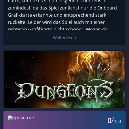
hatte, konnte es schon losgehen. Theoretisch
paar Monster hier, ein paar Fallen da, in den Raum
zumindest, da das Spiel zunächst nur die Onboard
Es ist kein herausragend gutes Spiel aber es macht
ein paar Schatztruhen für die Diebe, die Magier
Grafikkarte erkannte und entsprechend stark
fun.
erhalten eine eigene Bibliothek... Auch das erinnert
ruckelte. Leider wird das Spiel auch mit einer
Es ist eher eine Art Prison Architect, nur eben in
frappierend an das Raumdesign bei Dungeon
richtigen Grafikkarte nicht schöner. Wegen der
einem Dungeon, ein Dungeon Architect also. （｀ー
Keeper, nur dass die Räume hier für die Helden,
schwachen Präsentation (sinnlose Kamerafahrten,
´）
Weiterlesen
nicht für die Monster sind.
Menüs aus den 90ern, Textfenster ohne Ende) hielt
ich dieses Spiel gerade einmal zwei Level aus. Selbst
Warum klappt es trotzdem nicht? Eine gute Frage.
das Spielkonzept (Helden aufleveln um diese dann
Ich für meinen Teil scheitere an ganz verschiedenen
zu töten) erschloss sich mir nicht. Insgesamt wirkt
Dingen in diesem Spiel. Zum Beispiel das
das Produkt auf mich wie ein Studentenprojekt,
Charaktermanagement des DungeonLords, das ich
welches noch einige Jahre Entwicklung benötigen
unverhältnismäßig kompliziert finde. Oder sagen wir
würde. So wie es ist, beleidigt das Spiel nur meine
eher: unnötig kompliziert. Oder der Spagat zwischen
Errinerungen an Dungeon Keeper.
Amüsement der Helden und ihrem darauffolgenden
Ableben. Denn einerseits muss mein Dungeon so
1/5
aufgebaut sein, dass die Monster für die
Gutmenschen nicht den Tod bedeuten. Schließlich
sollen sich diese amüsieren. Doch sobald die