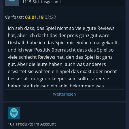
1115 Std. insgesamt
Verfasst:
03.01.19
02:22
Ich seh dass, das Spiel nicht so viele gute Reviews
hat, aber ich dacht das der preis ganz gut wäre.
Deshalb habe ich das Spiel mir einfach mal gekauft,
und ich war Postitiv überrascht dass das Spiel so
viele schlecht Reviews hat, den das Spiel ist ganz
gut. Aber die leute haben, auch was anderers
erwartet sie wollten ein Spiel das exakt oder nocht
besser als dungeon keeper sein sollte, aber sie
haben stadtdessen ein spiel bekommen was
teilweise andere ideen hatte. Aber die Leute
Weiterlesen
mochten die ideen nicht. Aber an die leute, die mal
ein abgewandeltes Dungeon keeper möchten
sollten sich das spiel kaufen. Sehr empfehlens wert
wenn mann sich das spiel im Sale kauft.
101 Produkte im Account