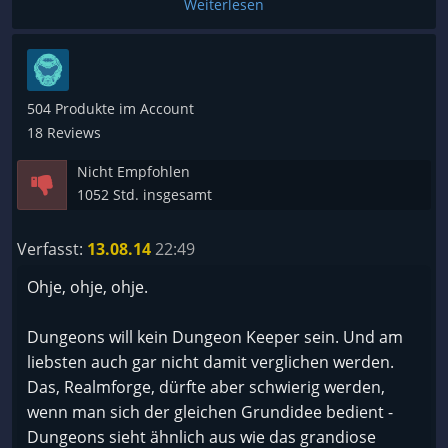
würdigem Nachfolger ist hierbei erst gar nicht zu
Weiterlesen
sprechen.
Ihr seid in einem Dungeon das ihr verwalten müsst,
ihr müsst es mit gimmicks, Räumen und auch
504 Produkte im Account
Schätzen ausstatten um Helden anzulocken, diese
18 Reviews
spatzieren dann herum, suchen nach Gold,
Nicht Empfohlen
Ausrüstungen oder Zauberbüchern um sich mit
1052 Std. insgesamt
dem was ihr ihnen bietet zu amüsieren, solange bis
sie letztendlich von den Monstern oder dem
Verfasst:
13.08.14
22:49
Dungeon Lord selbst halb tot geprügelt, in den
Kerker gebracht und ihnen dann ihre Seelenenergie
Ohje, ohje, ohje.
ausgepresst wird (die ihr dann erntet).
Das ist die Grundidee, auch die Räume wie
Dungeons will kein Dungeon Keeper sein. Und am
Rüstungskammern oder Bibliotheken sind dazu da,
liebsten auch gar nicht damit verglichen werden.
Helden anzulocken um sie anschließend
Das, Realmforge, dürfte aber schwierig werden,
abzufarmen, sollten Helden genug von Euch haben
wenn man sich der gleichen Grundidee bedient -
stürmen sie sofort durch euer Dungeon auf das
Dungeons sieht ähnlich aus wie das grandiose