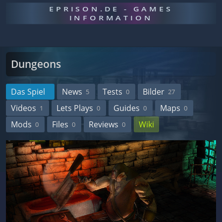
EPRISON.DE - GAMES
INFORMATION
Dungeons
Das Spiel
News
Tests
Bilder
5
0
27
Videos
Lets Plays
Guides
Maps
1
0
0
0
Mods
Files
Reviews
Wiki
0
0
0