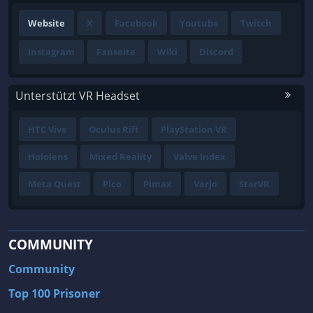
Website
X
Facebook
Youtube
Twitch
Instagram
Fanseite
Wiki
Discord
Unterstützt VR Headset
HTC Vive
Oculus Rift
PlayStation VR
Hololens
Mixed Reality
Valve Index
Meta Quest
Pico
Pimax
Varjo
StarVR
COMMUNITY
Community
Top 100 Prisoner