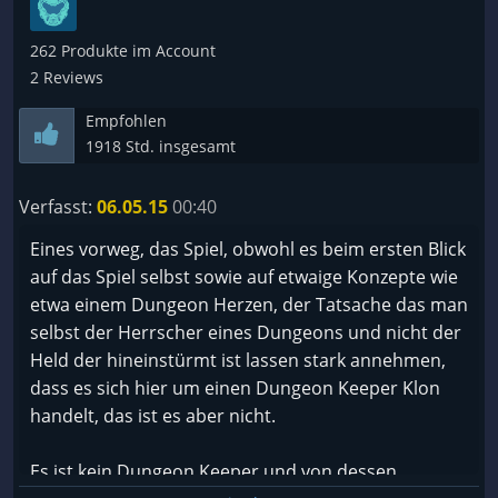
+ Missonen sind wieder spielbar
+ Sehr viel gegenstände zu bauen
262 Produkte im Account
-+ Mann muss viel Planen wie man was bau und wie
2 Reviews
es am besten Passt
Empfohlen
1918 Std. insgesamt
Negativ
- es ist nicht für jeden gemacht
Verfasst:
06.05.15
00:40
- die Steuerung ist nicht immer Pretsise
-+ Mann muss viel Planen wie man was bau und wie
Eines vorweg, das Spiel, obwohl es beim ersten Blick
es am besten Passt
auf das Spiel selbst sowie auf etwaige Konzepte wie
etwa einem Dungeon Herzen, der Tatsache das man
selbst der Herrscher eines Dungeons und nicht der
Held der hineinstürmt ist lassen stark annehmen,
dass es sich hier um einen Dungeon Keeper Klon
handelt, das ist es aber nicht.
Es ist kein Dungeon Keeper und von dessen