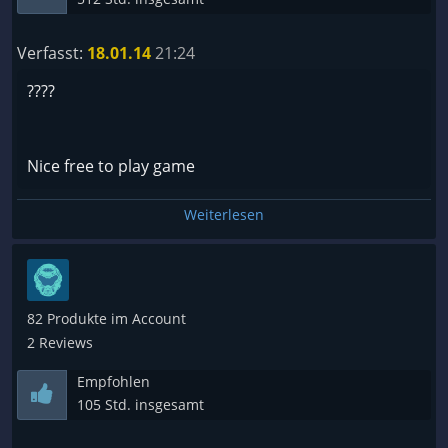
⠀⠀⠀????
Follow
and discover more reviews from me ????
Verfasst:
18.01.14
21:24
????
Nice free to play game
Weiterlesen
82 Produkte im Account
2 Reviews
Empfohlen
105 Std. insgesamt