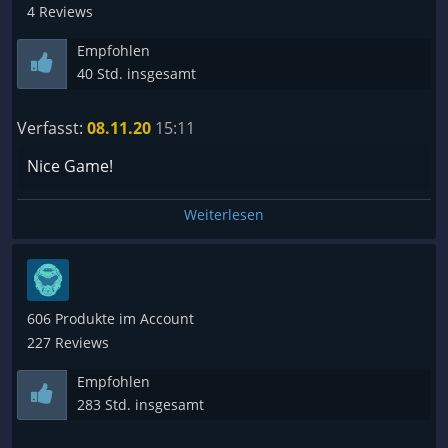
4 Reviews
https://steamcommunity.com/sharedfiles/filedetails/?
Empfohlen
id=2716102309
40 Std. insgesamt
Gameplay
Verfasst:
08.11.20
15:11
Spielerisch passiert nicht viel. Die paar Gegner sind
keine große Herausforderung, weil sie wie
Nice Game!
Schlafwandler wirken. Medipacks und Munition ist
ausreichend vorhanden.
Weiterlesen
Ansonsten muss man man ein Aufgaben erledigen,
wie beispielsweise Schalter betätigen, Explosionen
herbeiführen und Kisten schieben.
606 Produkte im Account
227 Reviews
https://steamcommunity.com/sharedfiles/filedetails/?
id=2716104181
Empfohlen
283 Std. insgesamt
Technik