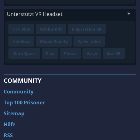
Unterstützt VR Headset
HTC Vive
Oculus Rift
PlayStation VR
Hololens
Mixed Reality
Valve Index
Meta Quest
Pico
Pimax
Varjo
StarVR
COMMUNITY
Community
Top 100 Prisoner
Sitemap
Hilfe
RSS