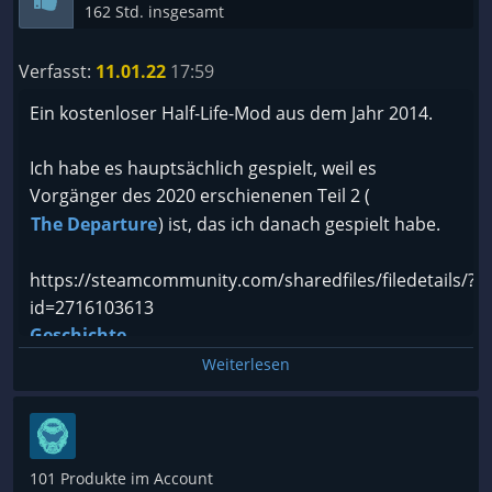
162 Std. insgesamt
Verfasst:
11.01.22
17:59
Ein kostenloser Half-Life-Mod aus dem Jahr 2014.
Ich habe es hauptsächlich gespielt, weil es
Vorgänger des 2020 erschienenen Teil 2 (
The Departure
) ist, das ich danach gespielt habe.
https://steamcommunity.com/sharedfiles/filedetails/?
id=2716103613
Geschichte
Weiterlesen
Wir landen auf einer Insel, auf der eine Katastrophe
zugeschlagen hat und Menschen in zombieähnliche
Wesen verwandelt hat. Wir landen letztlich bei der
Arque Corporation.
101 Produkte im Account