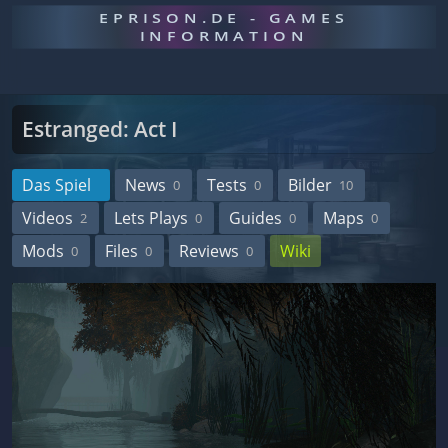
EPRISON.DE - GAMES
INFORMATION
Estranged: Act I
Das Spiel
News
Tests
Bilder
0
0
10
Videos
Lets Plays
Guides
Maps
2
0
0
0
Mods
Files
Reviews
Wiki
0
0
0