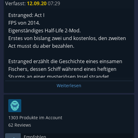
Die Technik ist eben die von Half-Life 2. Ein bißchen
Verfasst:
12.09.20
07:29
dramatische Musik ist immerhin dabei.
Estranged: Act I
FPS von 2014.
Sonstiges
Eigenständiges Half-Life 2-Mod.
Erstes von bislang zwei und kostenlos, den zweiten
Ich habe es in 3h durchgespielt.
Act musst du aber bezahlen.
Für ein paar der Errungenschaften muss man sich
Estranged erzählt die Geschichte eines einsamen
schon etwas anstrengen.
Fischers, dessen Schiff während eines heftigen
Sturms an einer mysteriösen Insel strandet.
Code
Erforschen Sie die üppigen Landschaften und
Weiterlesen
In Zahlen für mich persönlich ein Unterhaltungswert von 6/10.
treffen Sie die merkwürdigen Einwohner der Insel,
während Sie einen Weg zurück ans Festland suchen.
Begegnen Sie in diesem gefährlichen Abenteuer, in
dem nicht alles so normal ist, wie es scheint, sowohl
Ein durchschnittlicher umfangreicher Half-Life-2-
1303 Produkte im Account
Gefahr als auch Intrigen. (Entwickler)
Mod ohne Highlights.
62 Reviews
Empfohlen