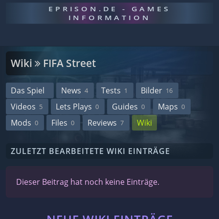
EPRISON.DE - GAMES
INFORMATION
Wiki
FIFA Street
Das Spiel
News
Tests
Bilder
4
1
16
Videos
Lets Plays
Guides
Maps
5
0
0
0
Mods
Files
Reviews
Wiki
0
0
7
ZULETZT BEARBEITETE WIKI EINTRÄGE
Dieser Beitrag hat noch keine Einträge.