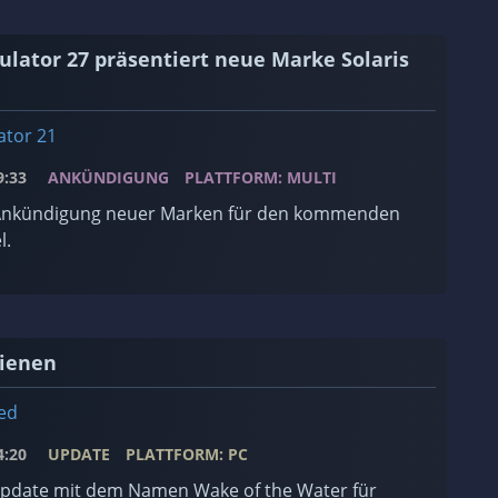
lator 27 präsentiert neue Marke Solaris
ator 21
:33
ANKÜNDIGUNG
PLATTFORM: MULTI
e Ankündigung neuer Marken für den kommenden
l.
hienen
ed
:20
UPDATE
PLATTFORM: PC
Update mit dem Namen Wake of the Water für