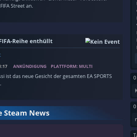
FIFA Street an.
FIFA-Reihe enthüllt
t
:17
ANKÜNDIGUNG
PLATTFORM: MULTI
ssi ist das neue Gesicht der gesamten EA SPORTS
0
.
0
le Steam News
T