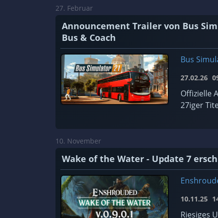
27. Februar
Announcement Trailer von Bus Simu
Bus & Coach
Bus Simul
27.02.26
09
Offiziell
27iger Tite
10. November
Wake of the Water - Update 7 ersc
Enshroud
10.11.25
14
Riesiges 