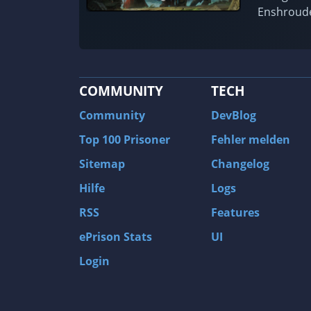
Enshroude
COMMUNITY
TECH
Community
DevBlog
Top 100 Prisoner
Fehler melden
Sitemap
Changelog
Hilfe
Logs
RSS
Features
ePrison Stats
UI
Login