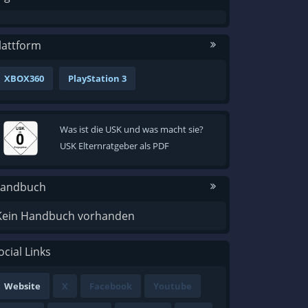
lattform
XBOX360
PlayStation 3
Was ist die USK und was macht sie?
USK Elternratgeber als PDF
andbuch
Kein Handbuch vorhanden
ocial Links
Website
X
Facebook
Youtube