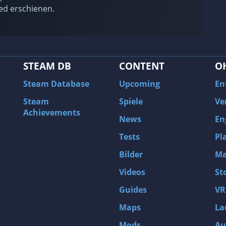
d erschienen.
STEAM DB
CONTENT
O
Steam Database
Upcoming
En
Steam
Spiele
Ve
Achievements
News
En
Tests
Pl
Bilder
Ma
Videos
St
Guides
VR
Maps
La
Mods
Au