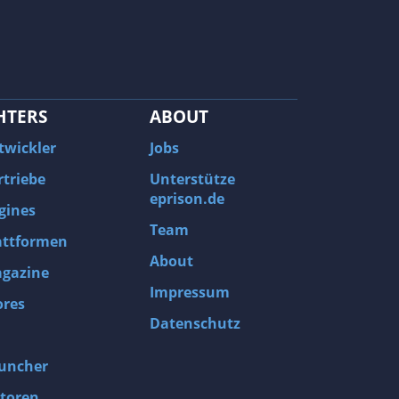
HTERS
ABOUT
twickler
Jobs
rtriebe
Unterstütze
eprison.de
gines
Team
attformen
About
gazine
Impressum
ores
Datenschutz
uncher
toren