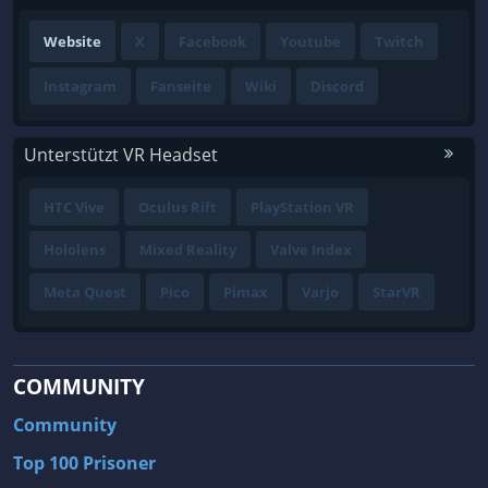
Website
X
Facebook
Youtube
Twitch
Instagram
Fanseite
Wiki
Discord
Unterstützt VR Headset
HTC Vive
Oculus Rift
PlayStation VR
Hololens
Mixed Reality
Valve Index
Meta Quest
Pico
Pimax
Varjo
StarVR
COMMUNITY
Community
Top 100 Prisoner