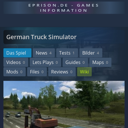
EPRISON.DE - GAMES
INFORMATION
German Truck Simulator
Das Spiel
News
Tests
Bilder
4
1
4
Videos
Lets Plays
Guides
Maps
0
0
0
0
Mods
Files
Reviews
Wiki
0
0
0