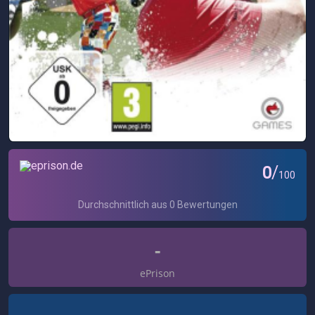
-
ePrison