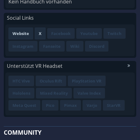
Kein Handbuch vorhanden
Social Links
Website
X
Facebook
Youtube
Twitch
Instagram
Fanseite
Wiki
Discord
Unterstützt VR Headset
HTC Vive
Oculus Rift
PlayStation VR
Hololens
Mixed Reality
Valve Index
Meta Quest
Pico
Pimax
Varjo
StarVR
COMMUNITY