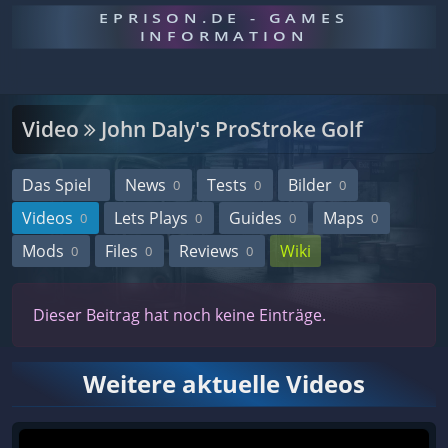
EPRISON.DE - GAMES
INFORMATION
Video
John Daly's ProStroke Golf
Das Spiel
News
Tests
Bilder
0
0
0
Videos
Lets Plays
Guides
Maps
0
0
0
0
Mods
Files
Reviews
Wiki
0
0
0
Dieser Beitrag hat noch keine Einträge.
Weitere aktuelle Videos