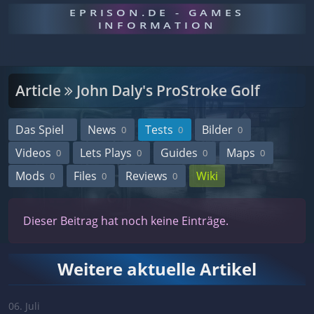
EPRISON.DE - GAMES
INFORMATION
Article
John Daly's ProStroke Golf
Das Spiel
News
Tests
Bilder
0
0
0
Videos
Lets Plays
Guides
Maps
0
0
0
0
Mods
Files
Reviews
Wiki
0
0
0
Dieser Beitrag hat noch keine Einträge.
Weitere aktuelle Artikel
06. Juli