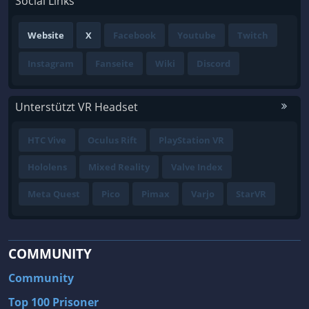
Social Links
Website
X
Facebook
Youtube
Twitch
Instagram
Fanseite
Wiki
Discord
Unterstützt VR Headset
HTC Vive
Oculus Rift
PlayStation VR
Hololens
Mixed Reality
Valve Index
Meta Quest
Pico
Pimax
Varjo
StarVR
COMMUNITY
Community
Top 100 Prisoner