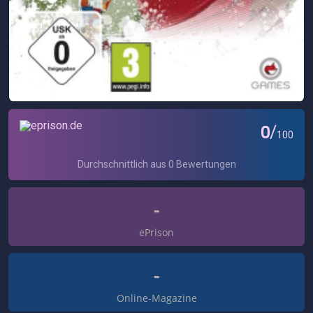
-
ePrison
-
Online-Magazine