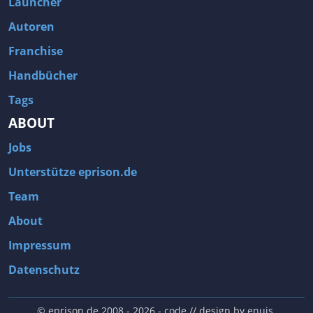
Launcher
Autoren
Franchise
Handbücher
Tags
ABOUT
Jobs
Unterstütze eprison.de
Team
About
Impressum
Datenschutz
© eprison.de 2008 - 2026
- code // design by
enuis