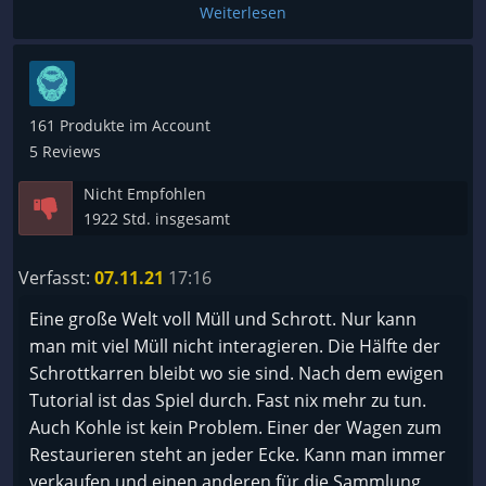
welche Quest erfüllen kann da nichtmal dran
Weiterlesen
gedacht wurde evtl dahinter zu schreiben welche
Taste benötigt wird oder so. Dazu Bugt das Spiel
immens! Ich konnte Teilweise die kleinen
nebenquests nicht machen noch die Hauptquest
161 Produkte im Account
weil zb. auf dem großen schrottplatz ich das auto
5 Reviews
auflade und das spiel es nicht realisiert. Das sind
Nicht Empfohlen
Fehler die können auftreten in einer Early Acess
1922 Std. insgesamt
doch meine Damen und Herren nicht nach 5!
Monaten!. Die Kransteuerung ist auch der Blanke
Verfasst:
07.11.21
17:16
Horror finde ich die ist Unübersichtlich und hat kein
Schema, das betrifft auch die Pressen.
Eine große Welt voll Müll und Schrott. Nur kann
man mit viel Müll nicht interagieren. Die Hälfte der
All in All bin ich geteilter Meinung klar es ist early
Schrottkarren bleibt wo sie sind. Nach dem ewigen
Acess aber die Fehler die Auftreten sollten nach fast
Tutorial ist das Spiel durch. Fast nix mehr zu tun.
n Halben Jahr solangsam eigentlich raus sein! Die
Auch Kohle ist kein Problem. Einer der Wagen zum
Grundidee und das Grundkonzept muss ich sagen
Restaurieren steht an jeder Ecke. Kann man immer
Spricht mich sehr an aber aufgrund der vielen
verkaufen und einen anderen für die Sammlung