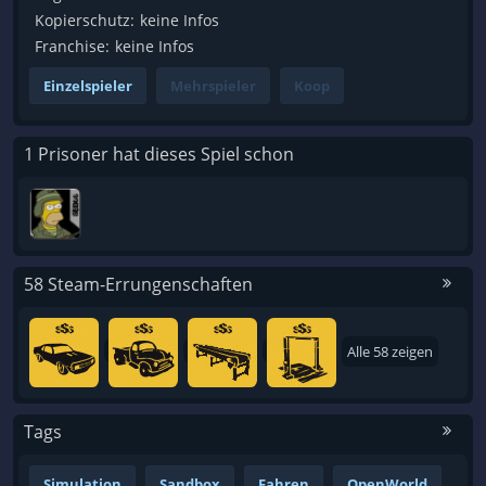
Kopierschutz:
keine Infos
Franchise:
keine Infos
Einzelspieler
Mehrspieler
Koop
1 Prisoner hat dieses Spiel schon
58 Steam-Errungenschaften
Alle 58 zeigen
Tags
Simulation
Sandbox
Fahren
OpenWorld