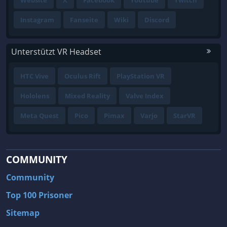
Instagram
Fanseite
Wiki
Discord
Unterstützt VR Headset
HTC Vive
Oculus Rift
PlayStation VR
Hololens
Mixed Reality
Valve Index
Meta Quest
Pico
Pimax
Varjo
StarVR
COMMUNITY
Community
Top 100 Prisoner
Sitemap