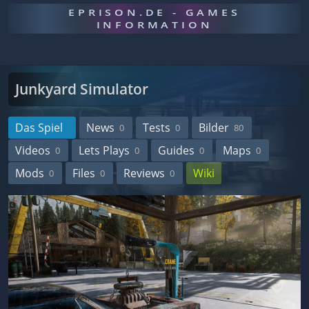
EPRISON.DE - GAMES
INFORMATION
Junkyard Simulator
Das Spiel
News
Tests
Bilder
0
0
80
Videos
Lets Plays
Guides
Maps
0
0
0
0
Mods
Files
Reviews
Wiki
0
0
0