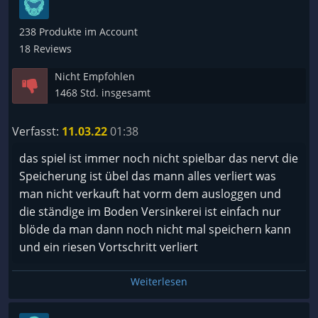
Solange das Spiel noch so verbugt ist, kann es kein
Spaß machen. Wenn es irgendwann aus dem Early
238 Produkte im Account
Access kommt und die Fehler behoben haben.
18 Reviews
Spiele ich es gerne noch einmal. Doch so tue ich
Nicht Empfohlen
mich verdammt schwer, es weiterzuspielen.
1468 Std. insgesamt
Verfasst:
11.03.22
01:38
das spiel ist immer noch nicht spielbar das nervt die
Speicherung ist übel das mann alles verliert was
man nicht verkauft hat vorm dem ausloggen und
die ständige im Boden Versinkerei ist einfach nur
blöde da man dann noch nicht mal speichern kann
und ein riesen Vortschritt verliert
Weiterlesen