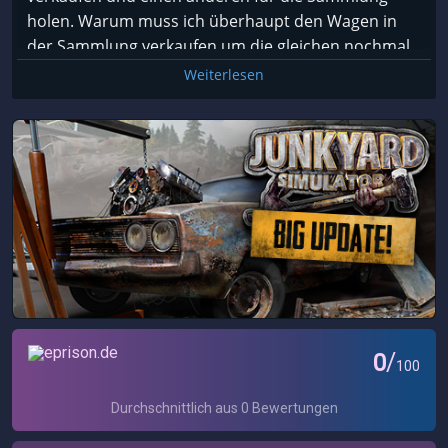
fehler und Bugs usw. muss ich sagen überlegt es
holen. Warum muss ich überhaupt den Wagen in
euch gut ob ihrs Kauft. man kann Teilweise sagen es
der Sammlung verkaufen um die gleichen nochmal
kommt einem Rüber als wollte der Publisher nur
restaurieren zu dürfen? Unnötig
Weiterlesen
geld machen und hat keine Liebe investiert.
Leveln geht am Anfang schnell, nach dem Tutorial
Ich hoffe ich kann meine meimung bald korrigieren
ist es ein ewiges Grinden.
wenn die entwickler mehr engagement zeigen und
dies investieren
Ist zwar noch Early Access, glaube aber nicht, dass
sich da noch irgendwas grundlegend verbessert.
mfg hacker007
Nix mit Aufbau eines eigenen Schrottplatzes...