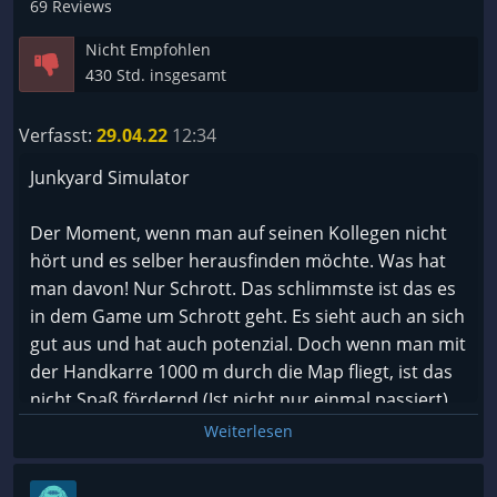
69 Reviews
Nicht Empfohlen
430 Std. insgesamt
Verfasst:
29.04.22
12:34
Junkyard Simulator
Der Moment, wenn man auf seinen Kollegen nicht
hört und es selber herausfinden möchte. Was hat
man davon! Nur Schrott. Das schlimmste ist das es
in dem Game um Schrott geht. Es sieht auch an sich
gut aus und hat auch potenzial. Doch wenn man mit
der Handkarre 1000 m durch die Map fliegt, ist das
nicht Spaß fördernd (Ist nicht nur einmal passiert).
Dann verstehe ich auch nicht, warum ein
Weiterlesen
Schrottplatz mit 20 Schranken ausgestattet werden
muss. Also empfehlen tue ich das Spiel keinen.