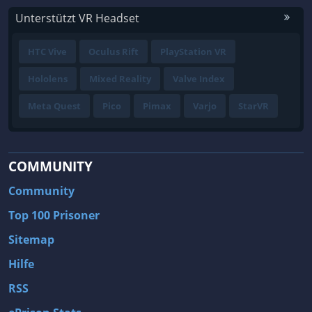
Unterstützt VR Headset
HTC Vive
Oculus Rift
PlayStation VR
Hololens
Mixed Reality
Valve Index
Meta Quest
Pico
Pimax
Varjo
StarVR
COMMUNITY
Community
Top 100 Prisoner
Sitemap
Hilfe
RSS