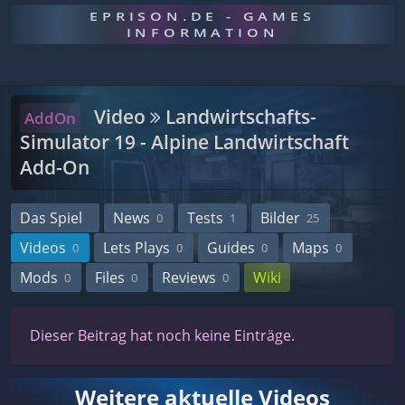
EPRISON.DE - GAMES
INFORMATION
Video
Landwirtschafts-
AddOn
Simulator 19 - Alpine Landwirtschaft
Add-On
Das Spiel
News
Tests
Bilder
0
1
25
Videos
Lets Plays
Guides
Maps
0
0
0
0
Mods
Files
Reviews
Wiki
0
0
0
Dieser Beitrag hat noch keine Einträge.
Weitere aktuelle Videos