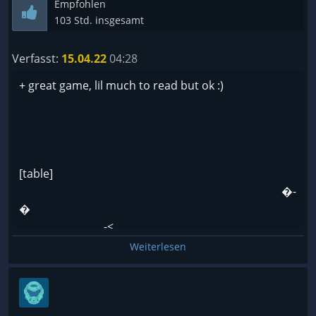
Empfohlen
103 Std. insgesamt
Verfasst:
15.04.22
04:28
+ great game, lil much to read but ok :)
[table]
⠀⠀⠀⠀⠀⠀⠀⠀⠀⠀⠀⠀⠀⠀⠀⠀⠀⠀⠀⠀⠀⠀⠀⠀⠀⠀⠀⠀⠀⠀⠀�-
�⠀⠀⠀⠀⠀⠀⠀⠀⠀⠀⠀⠀⠀⠀⠀⠀⠀⠀⠀⠀⠀⠀⠀⠀⠀⠀⠀⠀⠀⠀⠀⠀⠀-
⠀⠀⠀⠀⠀⠀⠀⠀⠀⠀-<
https://www.youtube.com/watch?
Weiterlesen
v=kyf5Bk5e4dU&list=PLGWGc5dfbzn-
PNbzGwuFJiB4MKcYgR-HH&index=1
⠀⠀⠀⠀⠀⠀⠀⠀⠀⠀⠀⠀⠀⠀⠀⠀⠀⠀⠀⠀⠀⠀⠀⠀⠀⠀⠀⠀⠀⠀⠀⠀⠀�-
��⠀⠀⠀⠀⠀⠀⠀⠀⠀⠀⠀⠀⠀⠀⠀⠀⠀⠀⠀⠀⠀⠀⠀⠀⠀⠀⠀⠀⠀⠀⠀⠀