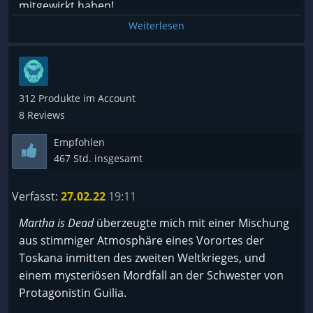
mitgewirkt haben!
Ich würde gerne noch so viel mehr schreiben, aber
Weiterlesen
dann würde ich euch zu viel verraten!
312 Produkte im Account
8 Reviews
Empfohlen
467 Std. insgesamt
Verfasst:
27.02.22
19:11
Martha is Dead
überzeugte mich mit einer Mischung
aus stimmiger Atmosphäre eines Vorortes der
Toskana inmitten des zweiten Weltkrieges, und
einem mysteriösen Mordfall an der Schwester von
Protagonistin Guilia.