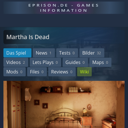
EPRISON.DE - GAMES
INFORMATION
Martha Is Dead
Das Spiel
News
Tests
Bilder
1
0
32
Videos
Lets Plays
Guides
Maps
2
0
0
0
Mods
Files
Reviews
Wiki
0
0
0