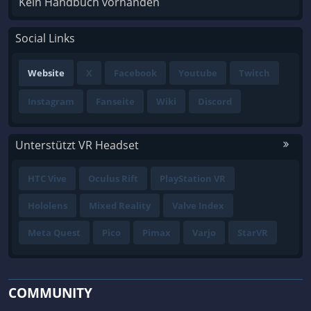
Kein Handbuch vorhanden
Social Links
Website
X
Facebook
Youtube
Twitch
Instagram
Fanseite
Wiki
Discord
Unterstützt VR Headset
HTC Vive
Oculus Rift
PlayStation VR
Hololens
Mixed Reality
Valve Index
Meta Quest
Pico
Pimax
Varjo
StarVR
COMMUNITY