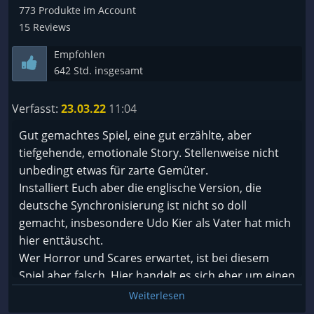
773 Produkte im Account
15 Reviews
Empfohlen
642 Std. insgesamt
Verfasst:
23.03.22
11:04
Gut gemachtes Spiel, eine gut erzählte, aber
tiefgehende, emotionale Story. Stellenweise nicht
unbedingt etwas für zarte Gemüter.
Installiert Euch aber die englische Version, die
deutsche Synchronisierung ist nicht so doll
gemacht, insbesondere Udo Kier als Vater hat mich
hier enttäuscht.
Wer Horror und Scares erwartet, ist bei diesem
Spiel aber falsch. Hier handelt es sich eher um einen
guten Thriller der mit emotionalen Horror spielt.
Weiterlesen
Ansonsten aber sehr gut spielbar und gut gemacht.