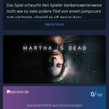
Das Spiel scheucht den Spieler dankenswerterweise
nicht wie so viele andere Titel von einem Jumpscare
zum nächsten, obwohl es oft genug dazu
Gelegenheit hatte. Das war eine genauso
Weiterlesen
willkommene wie unverhoffte Abwechslung. Vieles
was während der Ermittlungen Guilias zu
Unbehagen führt passiert hauptsächlich im Kopf.
Martha is Dead
präsentiert lediglich die Kulisse für
Fantastereien.
Und diese haben es streckenweise in sich. Die
Warnung, die zu Beginn des Spiels aufpoppt und
zart besaitete Gemüter vorwarnt worum es hier
geht, sollte von leicht zu triggernden Personen mit
flatterndem Nervenkostüm ernst genommen
werden.
Horrorelemente stehen hierbei etwas im Schatten
des Thrillers einen Mord aufzuklären. Das macht es