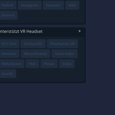
Twitch
Instagram
Fanseite
Wiki
Discord
nterstützt VR Headset
HTC Vive
Oculus Rift
PlayStation VR
Hololens
Mixed Reality
Valve Index
Meta Quest
Pico
Pimax
Varjo
StarVR