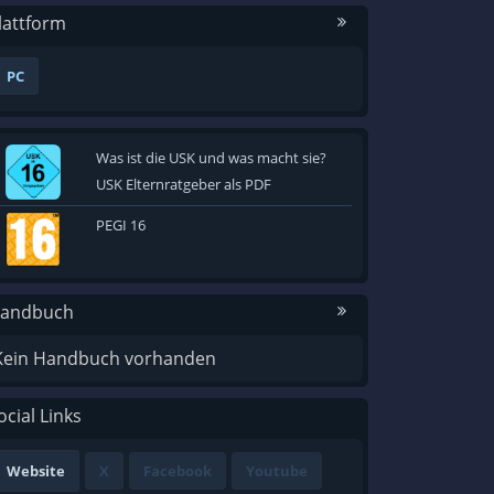
lattform
PC
Was ist die USK und was macht sie?
USK Elternratgeber als PDF
PEGI 16
andbuch
Kein Handbuch vorhanden
ocial Links
Website
X
Facebook
Youtube