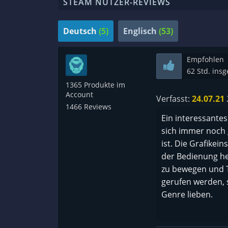
STEAM NUTZER-REVIEWS
Deutsch
(5)
Englisch
(53)
Empfohlen
62 Std. ins
1365 Produkte im
Account
Verfasst:
24.07.21
1466 Reviews
Ein interessantes
sich immer noch g
ist. Die Grafike
der Bedienung he
zu bewegen und T
gerufen werden, s
Genre lieben.