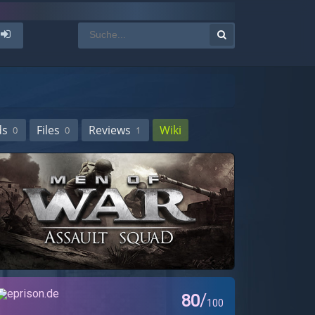
ds
Files
Reviews
Wiki
0
0
1