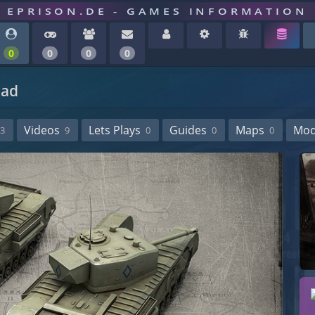
EPRISON.DE - GAMES INFORMATION
0
0
0
0
uad
Videos
Lets Plays
Guides
Maps
Mo
3
9
0
0
0