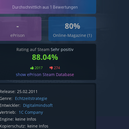
-
80%
ePrison
Online-Magazine (1)
Rating auf Steam
Sehr positiv
88.04%
2017
274
show ePrison Steam Database
Release:
25.02.2011
Genre:
Echtzeitstrategie
Entwickler:
Digitalmindsoft
Vertrieb:
1C Company
Engine:
keine Infos
Kopierschutz:
keine Infos