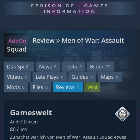
EPRISON.DE - GAMES
INFORMATION
Review
Men of War: Assault
AddOn
Squad
Das Spiel
News
Tests
Bilder
9
0
23
Videos
Lets Plays
Guides
Maps
9
0
0
0
Mods
Files
Reviews
Wiki
0
0
1
Gameswelt
André Linken
80 /
100
Zunächst war ich von Men of War: Assault Squad etwas