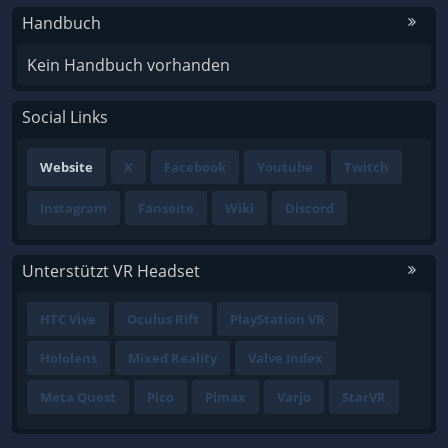
Handbuch
Kein Handbuch vorhanden
Social Links
Website
X
Facebook
Youtube
Twitch
Instagram
Fanseite
Wiki
Discord
Unterstützt VR Headset
HTC Vive
Oculus Rift
PlayStation VR
Hololens
Mixed Reality
Valve Index
Meta Quest
Pico
Pimax
Varjo
StarVR