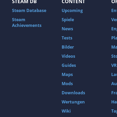
STEAM DB
CONTENT
O
Steam Database
Upcoming
En
Steam
Spiele
Ve
Achievements
News
En
Tests
Pl
Bilder
Ma
Videos
St
Guides
VR
Maps
La
Mods
Au
Downloads
Fr
Wertungen
Ha
Wiki
Ta