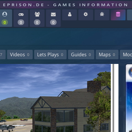
EPRISON.DE - GAMES INFORMATION
0
0
0
0
Videos
Lets Plays
Guides
Maps
Mo
7
0
0
0
0