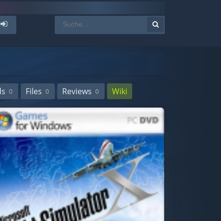
ds
Files
Reviews
Wiki
0
0
0