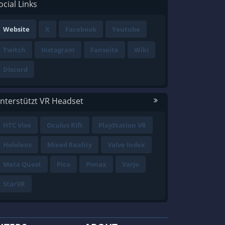
ocial Links
Website
X
Facebook
Youtube
Twitch
Instagram
Fanseite
Wiki
Discord
nterstützt VR Headset
HTC Vive
Oculus Rift
PlayStation VR
Hololens
Mixed Reality
Valve Index
Meta Quest
Pico
Pimax
Varjo
StarVR