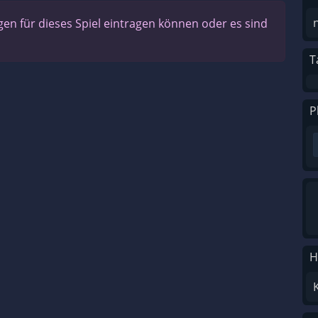
n für dieses Spiel eintragen können oder es sind
T
P
H