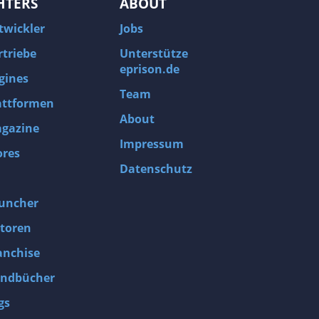
HTERS
ABOUT
twickler
Jobs
rtriebe
Unterstütze
eprison.de
gines
Team
attformen
About
gazine
Impressum
ores
Datenschutz
uncher
toren
anchise
ndbücher
gs