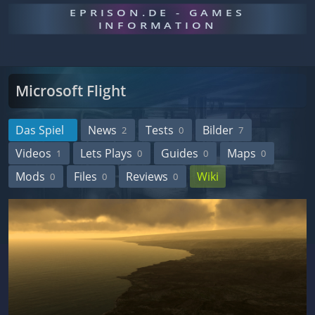
EPRISON.DE - GAMES
INFORMATION
Microsoft Flight
Das Spiel
News
Tests
Bilder
2
0
7
Videos
Lets Plays
Guides
Maps
1
0
0
0
Mods
Files
Reviews
Wiki
0
0
0