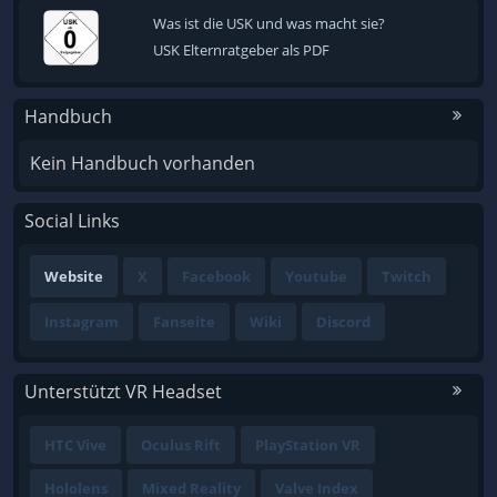
Was ist die USK und was macht sie?
USK Elternratgeber als PDF
Handbuch
Kein Handbuch vorhanden
Social Links
Website
X
Facebook
Youtube
Twitch
Instagram
Fanseite
Wiki
Discord
Unterstützt VR Headset
HTC Vive
Oculus Rift
PlayStation VR
Hololens
Mixed Reality
Valve Index