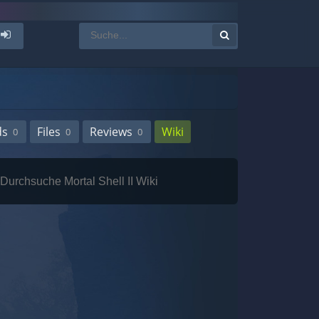
ds
Files
Reviews
Wiki
0
0
0