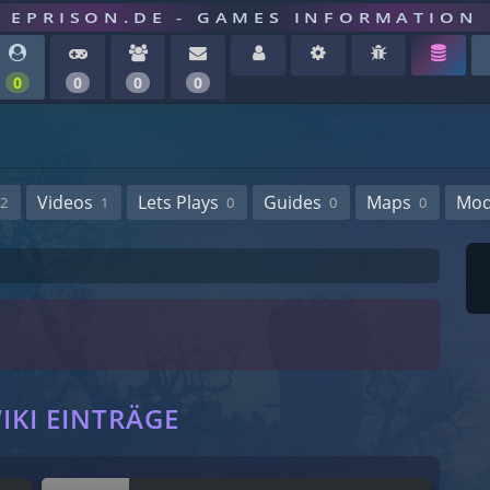
EPRISON.DE - GAMES INFORMATION
0
0
0
0
Videos
Lets Plays
Guides
Maps
Mo
2
1
0
0
0
E
IKI EINTRÄGE