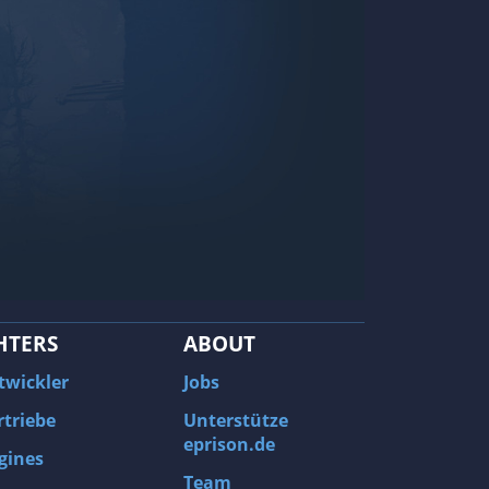
HTERS
ABOUT
twickler
Jobs
rtriebe
Unterstütze
eprison.de
gines
Team