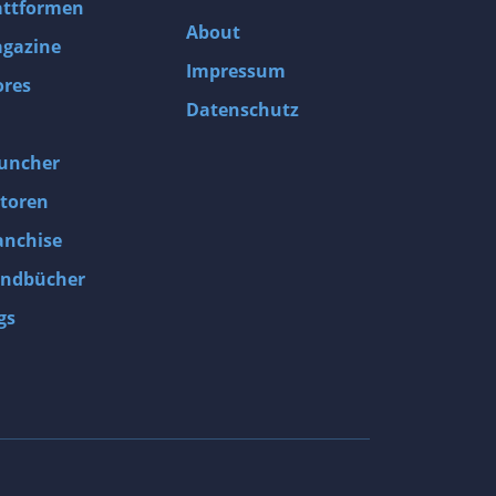
attformen
About
gazine
Impressum
ores
Datenschutz
uncher
toren
anchise
ndbücher
gs