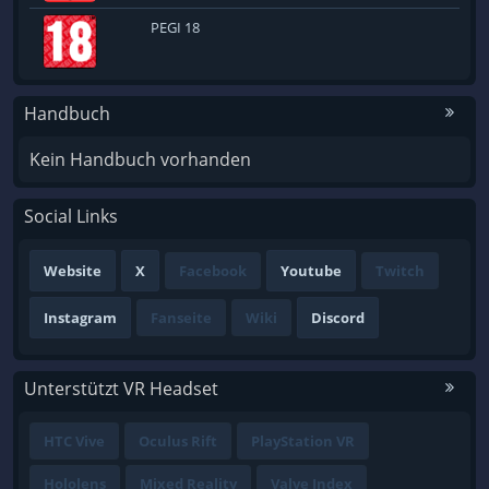
PEGI 18
Handbuch
Kein Handbuch vorhanden
Social Links
Website
X
Facebook
Youtube
Twitch
Instagram
Fanseite
Wiki
Discord
Unterstützt VR Headset
HTC Vive
Oculus Rift
PlayStation VR
Hololens
Mixed Reality
Valve Index