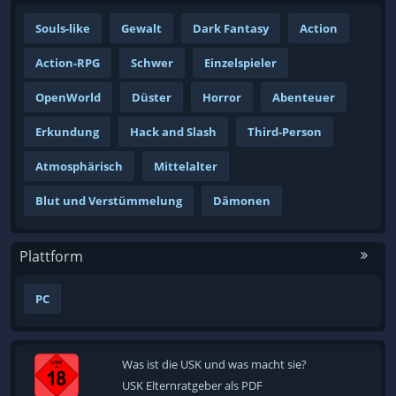
Souls-like
Gewalt
Dark Fantasy
Action
Action-RPG
Schwer
Einzelspieler
OpenWorld
Düster
Horror
Abenteuer
Erkundung
Hack and Slash
Third-Person
Atmosphärisch
Mittelalter
Blut und Verstümmelung
Dämonen
Plattform
PC
Was ist die USK und was macht sie?
USK Elternratgeber als PDF