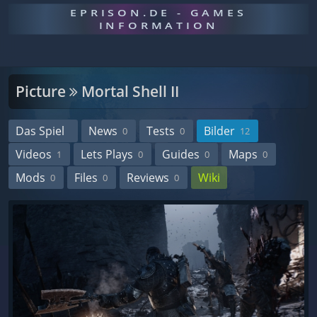
EPRISON.DE - GAMES
INFORMATION
Picture
Mortal Shell II
Das Spiel
News
Tests
Bilder
0
0
12
Videos
Lets Plays
Guides
Maps
1
0
0
0
Mods
Files
Reviews
Wiki
0
0
0