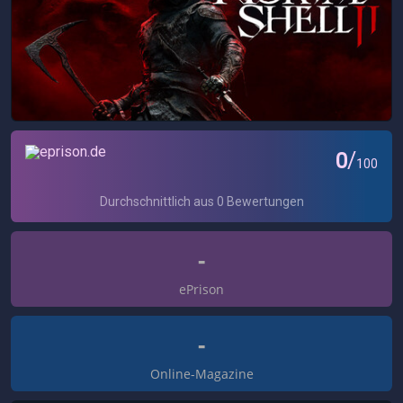
-
ePrison
-
Online-Magazine