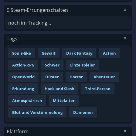
0 Steam-Errungenschaften
noch im Tracking...
Tags
Souls-like
Gewalt
Dark Fantasy
Action
Action-RPG
Schwer
Einzelspieler
OpenWorld
Düster
Horror
Abenteuer
Erkundung
Hack and Slash
Third-Person
Atmosphärisch
Mittelalter
Blut und Verstümmelung
Dämonen
Plattform