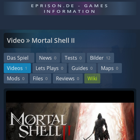
EPRISON.DE - GAMES
INFORMATION
Video
Mortal Shell II
Das Spiel
News
Tests
Bilder
0
0
12
Videos
Lets Plays
Guides
Maps
1
0
0
0
Mods
Files
Reviews
Wiki
0
0
0