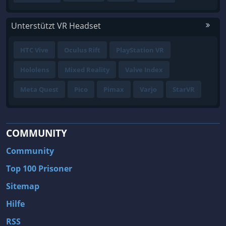
Unterstützt VR Headset
HTC Vive
Oculus Rift
PlayStation VR
Hololens
Mixed Reality
Valve Index
Meta Quest
Pico
Pimax
Varjo
StarVR
COMMUNITY
Community
Top 100 Prisoner
Sitemap
Hilfe
RSS