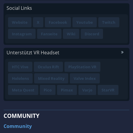
Social Links
Website
X
Facebook
Youtube
Twitch
Instagram
Fanseite
Wiki
Discord
Unterstützt VR Headset
HTC Vive
Oculus Rift
PlayStation VR
Hololens
Mixed Reality
Valve Index
Meta Quest
Pico
Pimax
Varjo
StarVR
COMMUNITY
Community