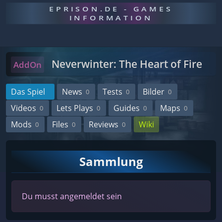
EPRISON.DE - GAMES
INFORMATION
Neverwinter: The Heart of Fire
AddOn
Das Spiel
News
Tests
Bilder
0
0
0
Videos
Lets Plays
Guides
Maps
0
0
0
0
Mods
Files
Reviews
Wiki
0
0
0
Sammlung
Du musst angemeldet sein