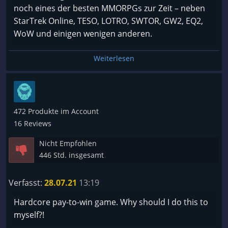
noch eines der besten MMORPGs zur Zeit – neben
0,10 prozent zu 100 prozent hat, das man benötigt,
StarTrek Online, TESO, LOTRO, SWTOR, GW2, EQ2,
also nach meiner Rechnung .Kauf euch viele , viele
WoW und einigen wenigen anderen.
Schlüsseln ums teure Echtgeld , um daqnach eine
Dropchance von 0.10 prozent zu haben,,
Weiterlesen
Fazit also von 1000 Schlüsseln 1 Drop = 10
SCHLÜSSELN KOSTEN 10 Euro (Pay to Win)
Beispiel: Nach Kauf und Ingame Tag für Tag ( ich
spreche hier von geschätzten 200 - 300 Schlüsseln)
472 Produkte im Account
hatte ich noch nie, aber NOCH ZU KEINER ZEIT einen
16 Reviews
Epischen Drop von den angebotenen Kisten die
Nicht Empfohlen
von den Gegenern zu Tausenden droppen, ausser
446 Std. insgesamt
Crapdrop.
Verfasst:
28.07.21
13:19
Geschichte oder Lore:
Hardcore pay-to-win game. Why should I do this to
Verwirrend, aus dem Kontent gerissen ,
myself?!
Uninteressant etc..