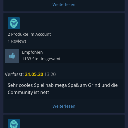
Weiterlesen
dennoch super durch die Story. Ab und zu
bekommt man sogar Dinge aus dem Echtgeldshop,
wie z.B. einen VIP-Rang für 30 Tage, geschenkt. Eine
tolle Reise, für die ich immer wieder gern meine
Freitzeit verschwende.
2 Produkte im Account
1 Reviews
Empfohlen
1133 Std. insgesamt
Verfasst:
24.05.20
13:20
Sehr cooles Spiel hab mega Spaß am Grind und die
Community ist nett
Weiterlesen