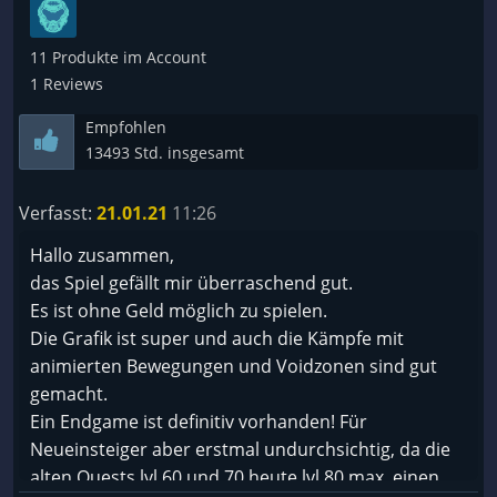
eine Menge nutzlose Mechaniken und Funktionen...
zich Währungen und in meinen Augen nutzlose
11 Produkte im Account
Features und Krempel. Vieles auch sehr unklar
1 Reviews
wenn man jetzt kein absoluter Nerd im Spiel ist,
sodass ich an sich so oder so, wohl nicht mehr viel
Empfohlen
13493 Std. insgesamt
Freude an diesem Spiel gehabt hätte... aber das ist
jetzt trotzdem ein Schock gewesen... das muss ich
erst mal noch verdauen. Einfach nur bekloppt...
Verfasst:
21.01.21
11:26
Hallo zusammen,
das Spiel gefällt mir überraschend gut.
Es ist ohne Geld möglich zu spielen.
Die Grafik ist super und auch die Kämpfe mit
animierten Bewegungen und Voidzonen sind gut
gemacht.
Ein Endgame ist definitiv vorhanden! Für
Neueinsteiger aber erstmal undurchsichtig, da die
alten Quests lvl 60 und 70 heute lvl 80 max. einen