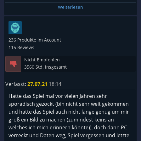
zu viele Kurzvideos vor beginn eines JEDEN
Weiterlesen
Bosskampf... Ätzend
Wiederholungsquest:
236 Produkte im Account
Hat man das Endgame nach viel Geld und Zeit
115 Reviews
erreicht, gibt es nur mehr Dungeons und sehr sehr
Nicht Empfohlen
viele Wiederholungsquest (fast nur) die mit der Zeit
3560 Std. insgesamt
einfach Ätzend sind.
Verfasst:
27.07.21
18:14
Dungeons:
Hatte das Spiel mal vor vielen Jahren sehr
Als Damagedealer sehr sehr lange Wartezeit auf
sporadisch gezockt (bin nicht sehr weit gekommen
Invites zu den Dungeons.
und hatte das Spiel auch nicht lange genug um mir
Bugs und nochmals Bugs in Dungeons, Serverkicks
groß ein Bild zu machen (zumindest keins an
Spieler die den Dungeon nicht meistern können ,
welches ich mich erinnern könnte)), doch dann PC
die Bossmechaniken nicht verstehen oder nicht
verreckt und Daten weg, Spiel vergessen und letzte
Beherrschen an Hand von mangelten Equip. Das