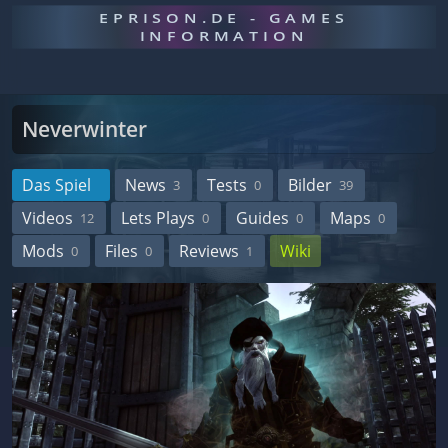
EPRISON.DE - GAMES
INFORMATION
Neverwinter
Das Spiel
News
Tests
Bilder
3
0
39
Videos
Lets Plays
Guides
Maps
12
0
0
0
Mods
Files
Reviews
Wiki
0
0
1