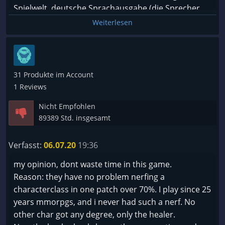
Spielwelt, deutsche Sprachausgabe (die Sprecher
haben einen tollen Job abgeliefert!), übersichtliche
Weiterlesen
Menüs, ein unkompliziertes und direktes Action-
Kampfsystem, wuchtiger Sound (wenn man einen
Bassbooster hat) und tolle Soundeffekte, schöne
und nicht zu langatmig erzählte Quests, eine
31 Produkte im Account
übersichtliche Reisefunktion, wunderschön
1 Reviews
gestaltete Gegenden. Man ist nie überfordert,
Nicht Empfohlen
bekommt nie zu viele Quests auf einmal und weiß
89389 Std. insgesamt
immer, wo man als nächstes hin muss. Der rote
Faden geht nie verloren. Die Grafik ist nicht
Verfasst:
06.07.20
19:36
Highend, aber wenn man auf 4K spielt sieht es auch
heute noch glänzend aus. Die Steuerung ist
my opinion, dont waste time in this game.
eingängig, wenn man seine Tasten vernünftig
Reason: they have no problem nerfing a
belegt. Die Komfortfunktionen sind ein Traum (man
characterclass in one patch over 70%. I play since 25
bekommt z.B. angezeigt, wann wichtige Gegner
years mmorpgs, and i never had such a nerf. No
respawnen und das ganz ohne installieren von
other char got any degree, only the healer.
Drittanbieter-Addons. Konnte bis zum erscheinen