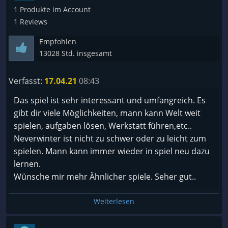
1 Produkte im Account
Ist das jetzt so ne Art von joa, wir machen das Spiel
1 Reviews
jetzt demnächst dicht und ihr könnt jetzt nochmal
Empfohlen
die Sau rauslassen? Nee ernsthaft... ich raffs nicht...
13028 Std. insgesamt
warum? Was soll der Schwachsinn?
Verfasst:
17.04.21
08:43
Naja... im Endeffekt hatte ich ohnehin keine Lust
mehr auf dieses extrem statische Kampfsystem, das
Das spiel ist sehr interessant und umfangreich. Es
mangelhafte und ineffektive Skill-, Level und
gibt dir viele Möglichkeiten, mann kann Welt weit
Ausrüstungssystem, die lächerlich einfachen
spielen, aufgaben lösen, Werkstatt führen,etc..
Bossfights, miesen Belohnungen und das sehr
Neverwinter ist nicht zu schwer oder zu leicht zum
magere Lootkonzept.
spielen. Mann kann immer wieder in spiel neu dazu
Die Grafik ist ja sehr hübsch, ebenso das Design der
lernen.
Maps, NPCs, Gegner... auch die Quests sind... ich
Wünsche mir mehr Ähnlicher spiele. Seher gut..
meine waren sehr abwechlungsreich und teils auch
sehr interessant und ich fand es auch witzig mich
Weiterlesen
durch Wände etc. durchzuglitchen um außerhalb
der Maps rumzulatschen. Aber insgesamt... naja...