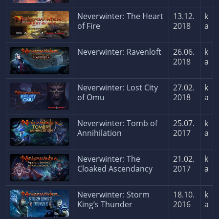
Neverwinter: The Heart
13.12.
k
of Fire
2018
a
Neverwinter: Ravenloft
26.06.
k
2018
a
Neverwinter: Lost City
27.02.
k
of Omu
2018
a
Neverwinter: Tomb of
25.07.
k
Annihilation
2017
a
Neverwinter: The
21.02.
k
Cloaked Ascendancy
2017
a
Neverwinter: Storm
18.10.
k
King’s Thunder
2016
a