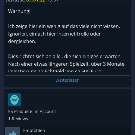
Warnung!
Ich zeige hier ein wenig auf das viele nicht wissen.
Ignoriert einfach hier Internet trolle oder
dergleichen.
Dies richtet sich an alle , die sich einiges erwarten.
Nach einer etwas längeren Spielzeit, über 3 Monate,
Investierung an Echtgeld von ca.500 Euro
in den Ingameshop um Nützliches für das Game zu
Weiterlesen
erstehen (keine Kosmetischen Dinge)
um im Endgame mithalten zu können (ein muss)
und im Endeffekt nichts oder sehr wenig erreicht
habe
55 Produkte im Account
da der ewige Kauf an Div. Gegenständen kein Ende
1 Reviews
nimmt, da man für jede Steigerung des Charakters
Empfohlen
oder Stärke des Charakters Echtgeld ausgeben