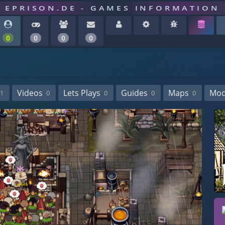
EPRISON.DE - GAMES INFORMATION
0
0
0
0
Videos
Lets Plays
Guides
Maps
Mo
1
0
0
0
0