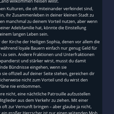
Land willkommen heißen willst.
 Kulturen, die oft miteinander verfeindet sind,
n, ihr Zusammenleben in deiner kleinen Stadt zu
gen manchmal zu deinem Vorteil nutzen, aber wenn
iner Adelsfamilie hat, könnte die Einstellung
 einem langen Leben sein.
 der Kirche der Heiligen Sophia, denen vor allem die
, während loyale Bauern einfach nur genug Geld für
h zu sein. Andere Fraktionen und Unterfraktionen
pandierst und stärker wirst, musst du damit
lnde Bündnisse eingehen, wenn sie
e offiziell auf deiner Seite stehen, gereichen dir
herweise nicht zum Vorteil und du wirst den
Pläne nie entkommen.
nicht, eine nächtliche Patrouille aufzustellen
itglieder aus dem Verkehr zu ziehen. Mit einer
 oft zur Vernunft bringen – aber glaube ja nicht,
t ein großer Herrscher ist nur einen wütenden Mob