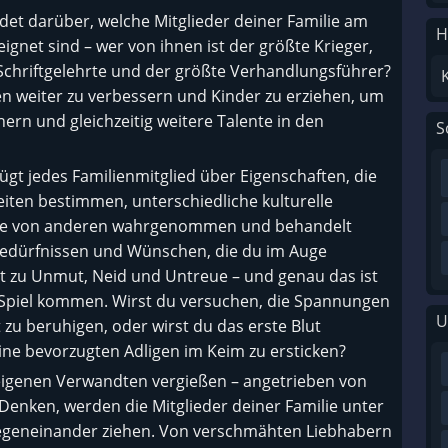
idet darüber, welche Mitglieder deiner Familie am
H
gnet sind – wer von ihnen ist der größte Krieger,
Schriftgelehrte und der größte Verhandlungsführer?
en weiter zu verbessern und Kinder zu erziehen, um
hern und gleichzeitig weitere Talente in den
S
ügt jedes Familienmitglied über Eigenschaften, die
eiten bestimmen, unterschiedliche kulturelle
e sie von anderen wahrgenommen und behandelt
 Bedürfnissen und Wünschen, die du im Auge
t zu Unmut, Neid und Untreue – und genau das ist
s Spiel kommen. Wirst du versuchen, die Spannungen
U
u beruhigen, oder wirst du das erste Blut
ne bevorzugten Adligen im Keim zu ersticken?
eigenen Verwandten vergießen – angetrieben von
Denken, werden die Mitglieder deiner Familie unter
geneinander ziehen. Von verschmähten Liebhabern