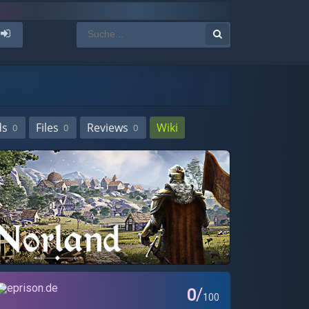
ds
Files
Reviews
Wiki
0
0
0