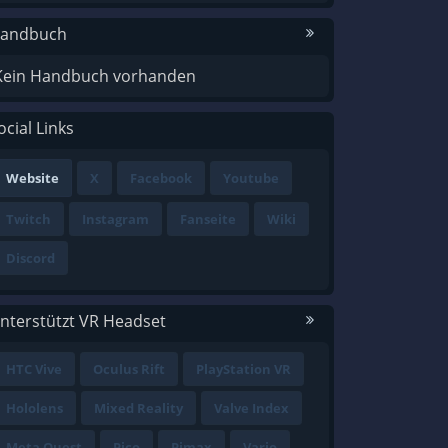
andbuch
Kein Handbuch vorhanden
ocial Links
Website
X
Facebook
Youtube
Twitch
Instagram
Fanseite
Wiki
Discord
nterstützt VR Headset
HTC Vive
Oculus Rift
PlayStation VR
Hololens
Mixed Reality
Valve Index
Meta Quest
Pico
Pimax
Varjo