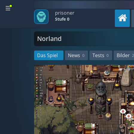
prisoner
Stufe 0
Norland
Das Spiel
News
Tests
Bilder
0
0
2