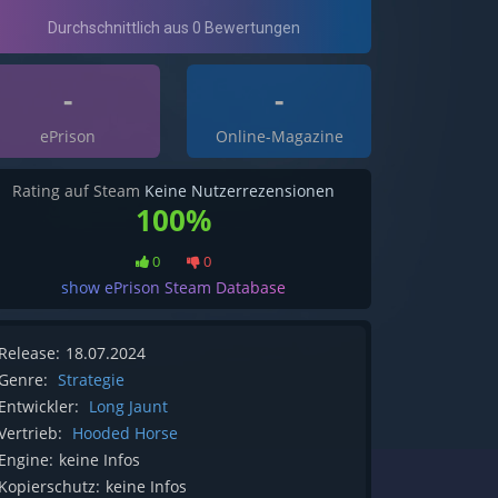
-
-
ePrison
Online-Magazine
Rating auf Steam
Keine Nutzerrezensionen
100%
0
0
show ePrison Steam Database
Release:
18.07.2024
Genre:
Strategie
Entwickler:
Long Jaunt
Vertrieb:
Hooded Horse
Engine:
keine Infos
Kopierschutz:
keine Infos