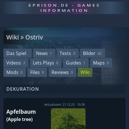
EPRISON.DE - GAMES
INFORMATION
Wiki
Ostriv
Das Spiel
News
Tests
Bilder
1
0
62
Videos
Lets Plays
Guides
Maps
3
0
1
0
Mods
Files
Reviews
Wiki
0
0
0
DEKURATION
aktualisiert:
21.12.23
19:28
Apfelbaum
(Apple tree)