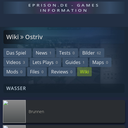
EPRISON.DE - GAMES
INFORMATION
Wiki
Ostriv
Das Spiel
News
Tests
Bilder
1
0
62
Videos
Lets Plays
Guides
Maps
3
0
1
0
Mods
Files
Reviews
Wiki
0
0
0
WASSER
Brunnen