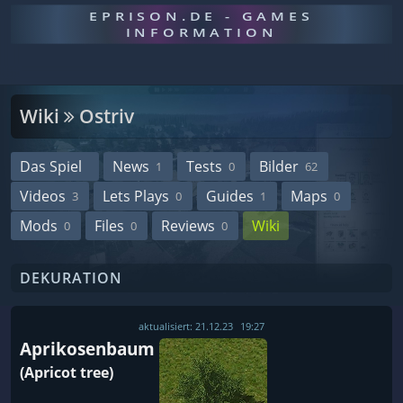
EPRISON.DE - GAMES
INFORMATION
Wiki
Ostriv
Das Spiel
News
Tests
Bilder
1
0
62
Videos
Lets Plays
Guides
Maps
3
0
1
0
Mods
Files
Reviews
Wiki
0
0
0
DEKURATION
aktualisiert:
21.12.23
19:27
Aprikosenbaum
(Apricot tree)