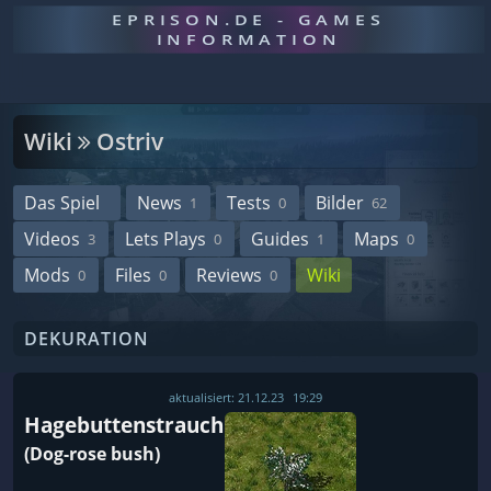
EPRISON.DE - GAMES
INFORMATION
Wiki
Ostriv
Das Spiel
News
Tests
Bilder
1
0
62
Videos
Lets Plays
Guides
Maps
3
0
1
0
Mods
Files
Reviews
Wiki
0
0
0
DEKURATION
aktualisiert:
21.12.23
19:29
Hagebuttenstrauch
(Dog-rose bush)