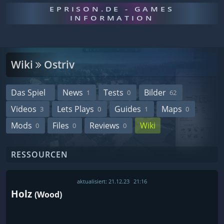
EPRISON.DE - GAMES
INFORMATION
Wiki
Ostriv
Das Spiel
News
Tests
Bilder
1
0
62
Videos
Lets Plays
Guides
Maps
3
0
1
0
Mods
Files
Reviews
Wiki
0
0
0
RESSOURCEN
aktualisiert:
21.12.23
21:16
Holz
(Wood)