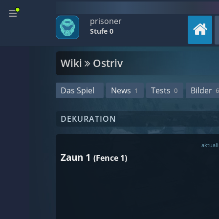
prisoner
Stufe 0
Wiki
Ostriv
Das Spiel
News
Tests
Bilder
1
0
6
DEKURATION
aktuali
Zaun 1
(Fence 1)