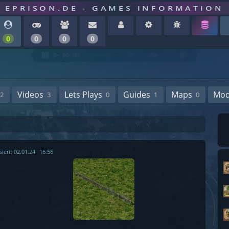
EPRISON.DE - GAMES INFORMATION
0
0
0
0
Videos
Lets Plays
Guides
Maps
Mo
2
3
0
1
0
siert:
02.01.24
16:56