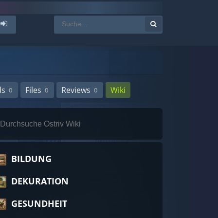
ds
Files
Reviews
Wiki
0
0
0
BILDUNG
DEKURATION
GESUNDHEIT