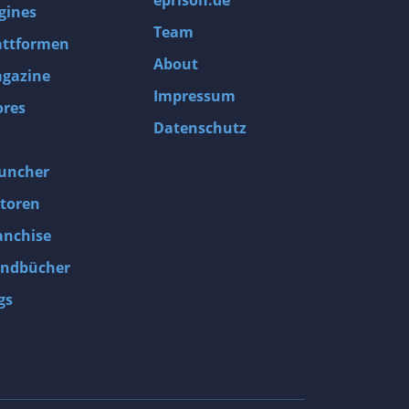
eprison.de
gines
Team
attformen
About
gazine
Impressum
ores
Datenschutz
uncher
toren
anchise
ndbücher
gs