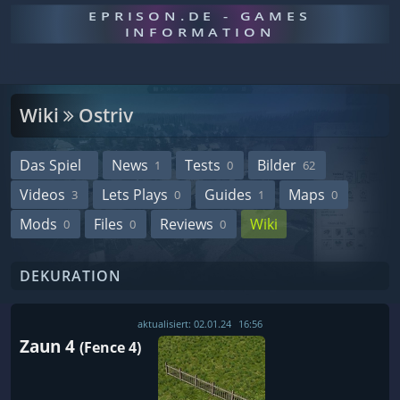
EPRISON.DE - GAMES
INFORMATION
Wiki
Ostriv
Das Spiel
News
Tests
Bilder
1
0
62
Videos
Lets Plays
Guides
Maps
3
0
1
0
Mods
Files
Reviews
Wiki
0
0
0
DEKURATION
aktualisiert:
02.01.24
16:56
Zaun 4
(Fence 4)