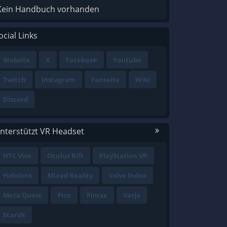
Kein Handbuch vorhanden
ocial Links
Website
X
Facebook
Youtube
Twitch
Instagram
Fanseite
Wiki
Discord
nterstützt VR Headset
HTC Vive
Oculus Rift
PlayStation VR
Hololens
Mixed Reality
Valve Index
Meta Quest
Pico
Pimax
Varjo
StarVR