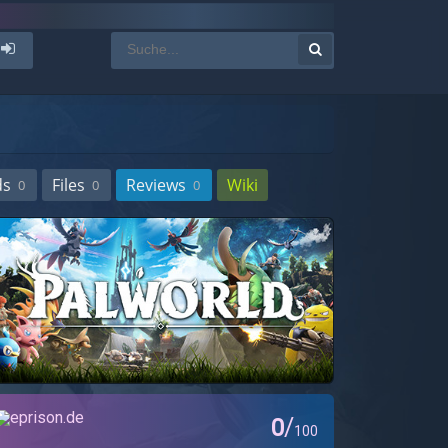
ds
Files
Reviews
Wiki
0
0
0