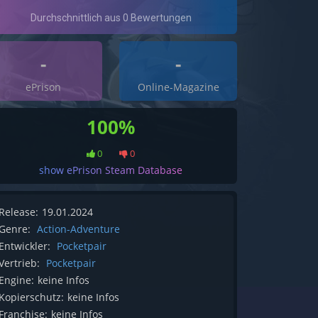
-
-
ePrison
Online-Magazine
100%
0
0
show ePrison Steam Database
Release:
19.01.2024
Genre:
Action-Adventure
Entwickler:
Pocketpair
Vertrieb:
Pocketpair
Engine:
keine Infos
Kopierschutz:
keine Infos
Franchise:
keine Infos