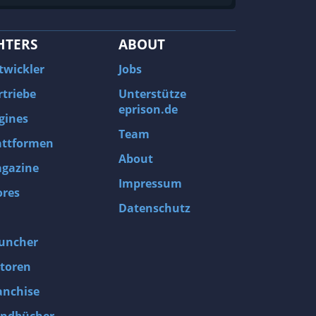
HTERS
ABOUT
twickler
Jobs
rtriebe
Unterstütze
eprison.de
gines
Team
attformen
About
gazine
Impressum
ores
Datenschutz
uncher
toren
anchise