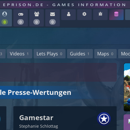
EPRISON.DE - GAMES INFORMATION
0
0
0
0
Videos
Lets Plays
Guides
Maps
Mo
3
1
0
1
0
lle Presse-Wertungen
Gamestar
Stephanie Schlottag