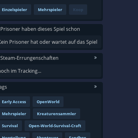
Einzelspieler
Mehrspieler
Koop
 Prisoner haben dieses Spiel schon
Kein Prisoner hat oder wartet auf das Spiel
 Steam-Errungenschaften
noch im Tracking...
ags
Early Access
OpenWorld
Mehrspieler
Kreaturensammler
Survival
Open-World-Survival-Craft
Herstellung
Abenteuer
Sandbox