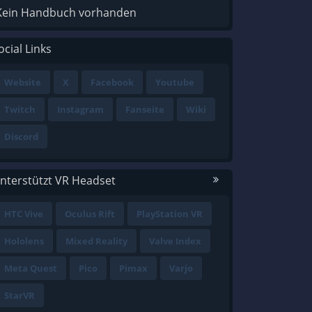
Kein Handbuch vorhanden
ocial Links
Website
X
Facebook
Youtube
Twitch
Instagram
Fanseite
Wiki
Discord
nterstützt VR Headset
HTC Vive
Oculus Rift
PlayStation VR
Hololens
Mixed Reality
Valve Index
Meta Quest
Pico
Pimax
Varjo
StarVR