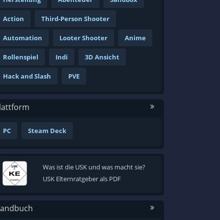
Action
Third-Person Shooter
Automation
Looter Shooter
Anime
Rollenspiel
Indi
3D Ansicht
Hack and Slash
PVE
lattform
PC
Steam Deck
Was ist die USK und was macht sie?
USK Elternratgeber als PDF
andbuch