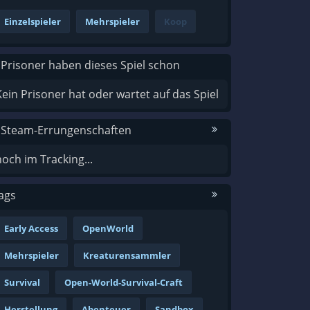
Einzelspieler
Mehrspieler
Koop
 Prisoner haben dieses Spiel schon
Kein Prisoner hat oder wartet auf das Spiel
 Steam-Errungenschaften
noch im Tracking...
ags
Early Access
OpenWorld
Mehrspieler
Kreaturensammler
Survival
Open-World-Survival-Craft
Herstellung
Abenteuer
Sandbox