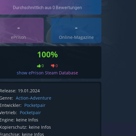
-
-
ePrison
Online-Magazine
100%
0
0
show ePrison Steam Database
Release:
19.01.2024
Genre:
Action-Adventure
Entwickler:
Pocketpair
Vertrieb:
Pocketpair
Engine:
keine Infos
Kopierschutz:
keine Infos
Franchise:
keine Infos