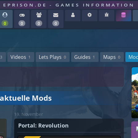
EPRISON.DE - GAMES INFORMATION
0
0
0
0
Videos
Lets Plays
Guides
Maps
Mo
3
1
0
1
0
 aktuelle Mods
19. November
Portal: Revolution