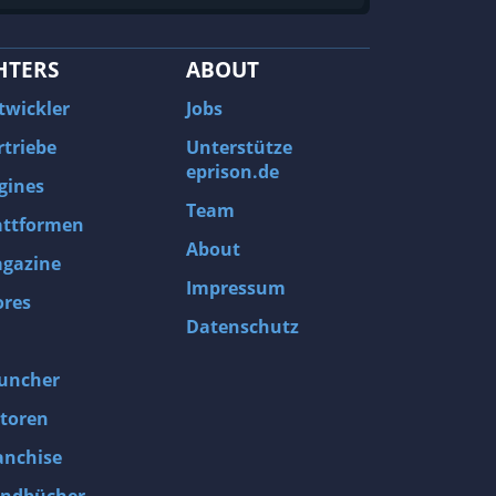
HTERS
ABOUT
twickler
Jobs
rtriebe
Unterstütze
eprison.de
gines
Team
attformen
About
gazine
Impressum
ores
Datenschutz
uncher
toren
anchise