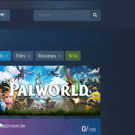
ds
Files
Reviews
Wiki
0
0
0