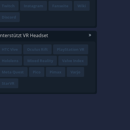
Twitch
Instagram
Fanseite
Wiki
Discord
nterstützt VR Headset
HTC Vive
Oculus Rift
PlayStation VR
Hololens
Mixed Reality
Valve Index
Meta Quest
Pico
Pimax
Varjo
StarVR