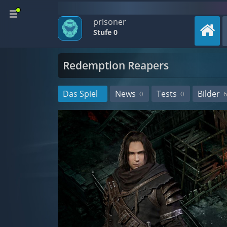
prisoner
Stufe 0
Redemption Reapers
Das Spiel
News
Tests
Bilder
0
0
6