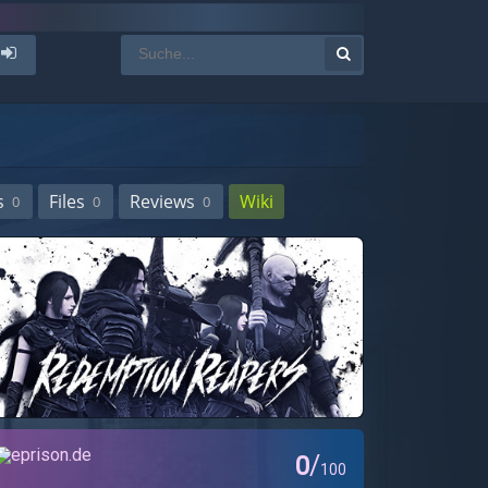
s
Files
Reviews
Wiki
0
0
0