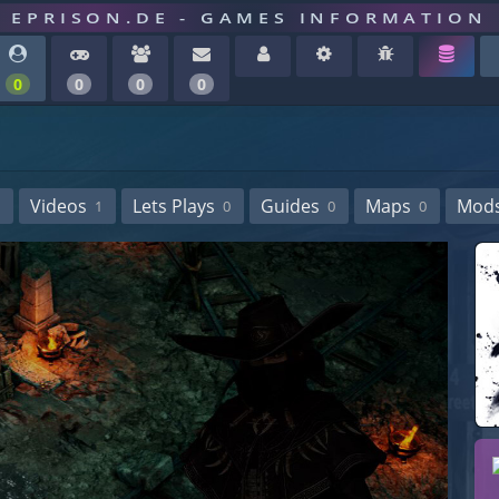
EPRISON.DE - GAMES INFORMATION
0
0
0
0
Videos
Lets Plays
Guides
Maps
Mod
1
0
0
0