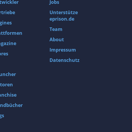
twickler
Jobs
rtriebe
Unterstütze
eprison.de
gines
Team
attformen
About
gazine
Impressum
ores
Datenschutz
uncher
toren
anchise
ndbücher
gs