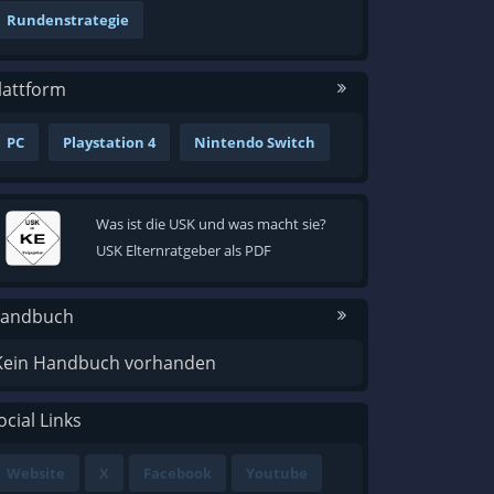
Rundenstrategie
lattform
PC
Playstation 4
Nintendo Switch
Was ist die USK und was macht sie?
USK Elternratgeber als PDF
andbuch
Kein Handbuch vorhanden
ocial Links
Website
X
Facebook
Youtube