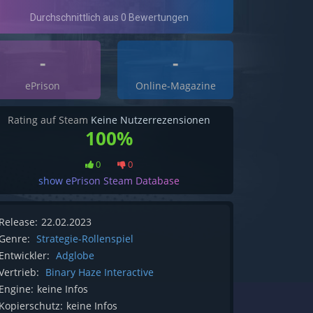
-
-
ePrison
Online-Magazine
Rating auf Steam
Keine Nutzerrezensionen
100%
0
0
show ePrison Steam Database
Release:
22.02.2023
Genre:
Strategie-Rollenspiel
Entwickler:
Adglobe
Vertrieb:
Binary Haze Interactive
Engine:
keine Infos
Kopierschutz:
keine Infos