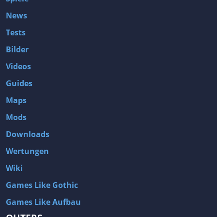
Superheld
Surreal
News
Survival
Survival-Horror
Tests
Taktik
Taktisches RPG
Bilder
Teamplay
Textbasiert
Videos
Third-Person
Third-Person Shooter
Guides
Thriller
Tippen
Top-Down-Shooter
Tower Defense
Maps
Traditionelles Roguelike
Transport
Mods
Turn-Based Combat
Twin-Stick-Shooter
Downloads
U-Boote
Überleben
Wertungen
Übernatürlich
Unterirdisch
Wiki
Unterwasser
Vampiere
Games Like Gothic
Verschiedene Enden
Verschwörung
Games Like Aufbau
Versteckte Objekte
Visual Novel