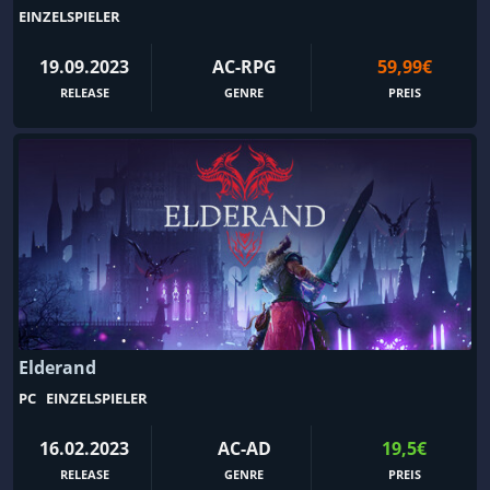
Cyberpunk
Dämonen
EINZELSPIELER
Danmaku
Dark Fantasy
19.09.2023
AC-RPG
59,99€
Dark Fantasy-Rollenspiel
Dark Humor
RELEASE
GENRE
PREIS
Deckbuilding
Demo
Design & Illustration
Detektiv
Dinosaurier
Diplomatie
DLC
Doom-Like
Drachen
Drama
DSA
Dungeon
DungeonCrawler
Dungeons & Dragons
Düster
Dynamische Erzählung
Elderand
Dystopie
E-Sport
PC
EINZELSPIELER
Early Access
Echtzeit mit Pause
16.02.2023
AC-AD
19,5€
Echtzeit-Strategie
Echtzeittaktik
RELEASE
GENRE
PREIS