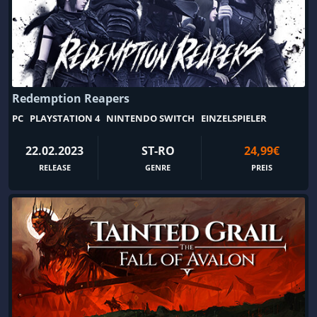
Fliegen
Flipper
Flugsimulation
Flugsimulator
Football
FPS
Full Motion Video
Fußball
Redemption Reapers
Futuristisch
Geister
PC
PLAYSTATION 4
NINTENDO SWITCH
EINZELSPIELER
Geländesport
Gelegenheitspiele
22.02.2023
ST-RO
24,99€
Gemütlich
Geschichte
RELEASE
GENRE
PREIS
Geschicklichkeit
Geteilter Bildschirm
Gewalt
Gitterbewegung
Glaube
Globalstrategie
Glückspiel
Gore
Gothic
Göttersimulation
Gruppenbasierte RPG
Guter Soundtrack