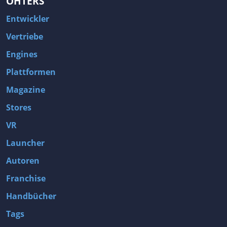
OHTERS
Vogelperspektive
Voxel
Entwickler
VR
Waffenanpassung
Vertriebe
Walking Simulator
Wargame
Engines
Warhammer 40k
Web Publishing
Plattformen
Weiblicher Hauptfigur
Weltraum
Magazine
Weltraumsimulation
Werewolf
Stores
Werkzeuge
Western
VR
Wettkampf
Wiederspielbarkeit
Launcher
Wikinger
Wimmelbilder
Autoren
Wirtschaftssimulation
Wissenschaft
Franchise
Witzig
Wrestling
Zeitmanagement
Zeitmanipulation
Handbücher
Zeitreisen
Zerstörung
Tags