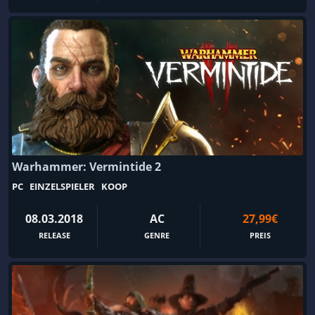
Linear
Logik
Lokaler Koop
Loot
Looter Shooter
Lovecraftian
Magie
Management
Marine
Mars
Mech
Medizinische Simulation
Medizinische Simulation
Mehrere Lösungswege
Mehrspieler
Meme
Warhammer: Vermintide 2
PC
EINZELSPIELER
KOOP
Metroidvania
Militär
Mittelalter
MMO
08.03.2018
AC
27,99€
MMORPG
MOBA
RELEASE
GENRE
PREIS
MOD
Modding
Modeleisenbahn
Modifizierbar
Motocross
Motoräder