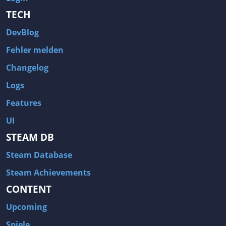
TECH
SciFi
Sechseckraster
Seeschlacht
Segeln
DevBlog
Sexual Content
Shoot'em Up
Fehler melden
Shooter
Sidescroller
Changelog
Siedlungssimulation
Simulation
Logs
Skateboarding
Skilaufen
Features
Solidarisch
Solitär
UI
Souls-like
soundtrack
STEAM DB
Soziale Deduktion
Spielbuch
Steam Database
Spieleentwicklung
Sport
Steam Achievements
Städtebausimulation
Star Wars
CONTENT
Stealth
Steampunk
Upcoming
Stilisiert
Strategie
Spiele