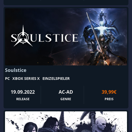
Ego-Shooter
Egoperspektive
Einzelspieler
Einzigartig
Eisenbahn
Elektronische Musik
Emotional
Entdeckungsreisen
Entspannung
Episch
Episodentitel
Erkundung
Ermittlung
Erotik
Soulstice
Erster Weltkrieg
Erzählung
PC
XBOX SERIES X
EINZELSPIELER
Escape Game
Extraction-Shooter
19.09.2022
AC-AD
39,99€
Fahren
Fahrzeugkämpfe
RELEASE
GENRE
PREIS
Fahrzeugsimulation
Familienfreundlich
Fantasy
Farbenfroh
Farmsimulation
filmbasierend
First-Person
Fische