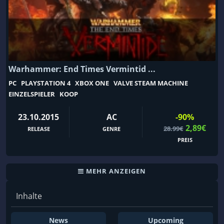
Musik
Mystery
Mythology
Nachfolger
Nacktheit
Natur
Nichtlinear
Niedlich
Warhammer: End Times Vermintid ...
Ninja
Noir
PC
PLAYSTATION 4
XBOX ONE
VALVE STEAM MACHINE
Offroad
Online-Koop
EINZELSPIELER
KOOP
Open-World-Survival-Craft
OpenWorld
23.10.2015
AC
-90%
Organisiertes Verbrechen
Pan&Paper
2,89€
28.99€
RELEASE
GENRE
Panzer
Parkour
PREIS
Parodie
Party
MEHR ANZEIGEN
Party-Based RPG
Permatod
Pferde
Philosophie
Inhalte
Physik
Piraten
News
Upcoming