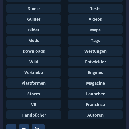
Pixelart
Platformer
Spiele
Tests
Point & Click
Political
Politisch
Postapokalyptisch
Guides
Videos
Präzisionsplattformer
Programmieren
Bilder
Maps
Prozedurale Generierung
Psychedelisch
Mods
Tags
Psycho-Horror
Psychologisch
Downloads
Wertungen
Punkteangriff
Puzzle
Wiki
Entwickler
PVE
PVP
Vertriebe
Engines
Quick-Time-Events
Radfahren
Plattformen
Magazine
Radsport
Rasterbasierte Bewegungssteuerung
Stores
Launcher
Rätsel
Rätsel-Dungeon
Rätsel-Plattformer
Raubüberfälle
VR
Franchise
Raumschiff
Realistisch
Handbücher
Autoren
Reboot
Reiten