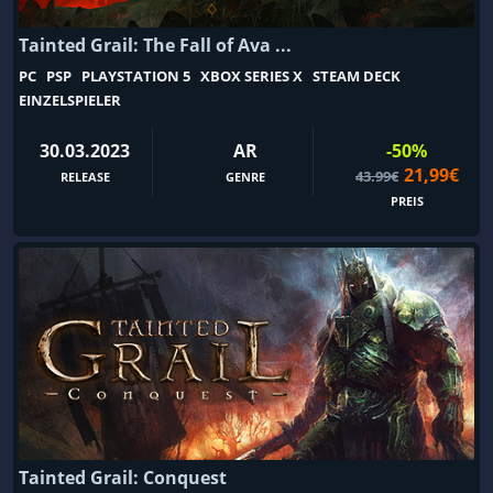
Hack and Slash
Hacking
Tainted Grail: The Fall of Ava ...
Handel
Handgezeichnet
PC
PSP
PLAYSTATION 5
XBOX SERIES X
STEAM DECK
Hardware
Herstellung
EINZELSPIELER
Hidden Object
Historisch
30.03.2023
AR
-50%
Hockey
Horror
21,99€
43.99€
RELEASE
GENRE
Humor
Hund
PREIS
Idler
Immersive Simulation
Indi
Interaktive Geschichte
Inventarmanagement
Isometrisch
Jagd
Jäger
Jobsimulation
JRPG
Kalter Krieg
Kampf
Kampfrennspiel
Kampfsport
Tainted Grail: Conquest
Kapitalismus
Kartenkampfspiel