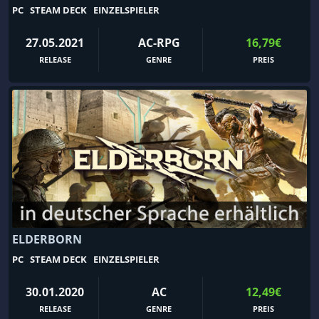
PC
STEAM DECK
EINZELSPIELER
Kartenspiel
Katzen
KI
Kickstarter
27.05.2021
AC-RPG
16,79€
RELEASE
GENRE
PREIS
Klassenbasiert
Klassiker
Kochen
Kolonisierungssimulation
Komplexe Handlung
Komplexe Welt
Konversation
Koop
Kostenlos spielbar
Kreaturensammler
Krieg
Krimi
Kugelhagel
Künstliche Intelligenz
Kurz
Ladensimulation
ELDERBORN
Landwirtschaft
Landwirtschaftssimulation
PC
STEAM DECK
EINZELSPIELER
Laufsimulation
Lebenssimulation
30.01.2020
AC
12,49€
Lego
Level-Editor
RELEASE
GENRE
PREIS