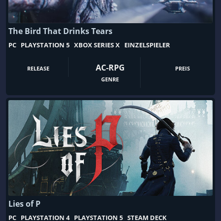
Basenbau
Basketball
Battle Royale
Bausimulation
The Bird That Drinks Tears
Beat ’em up
Bedeutsame Entscheidungen
PC
PLAYSTATION 5
XBOX SERIES X
EINZELSPIELER
Bergbau
Beute
AC-RPG
RELEASE
PREIS
Bikes
Bildung
GENRE
Blut und Verstümmelung
Bogenschießen
Boomer-Shooter
Böswilliger Protagonist
Boxen
Brettspiel
Browsergame
Building
C64
Card Battler
Casual
Charakterbasiertes Actionspiel
Charakterentwicklung
Comic-Stil
Lies of P
Crafting
CRPG
PC
PLAYSTATION 4
PLAYSTATION 5
STEAM DECK