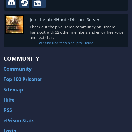
Remake
Rennspiele
Retro
Rhythmus
Join the pixelHorde Discord Server!
Robotor
Rogue-like
Check out the pixelHorde community on Discord -
hang out with 32 other members and enjoy free voice
Rohstoff-Management
Rollenspiel
and text chat.
Romantik
RPG
wir sind und zocken bei pixelHorde
RPG Maker
Rundenbasiert
COMMUNITY
Rundenbasierter Kampf
Rundenstrategie
Community
Runner
Sammelmarathon
Top 100 Prisoner
Sandbox
Satire
Sitemap
Scharfschütze
Schaukampf
Hilfe
Schienenverkehr
Schleichspiel
RSS
Schnee
Schnell
ePrison Stats
Schwachsinn
Schwarzer Humor
Schwer
Schwertkampf
Login