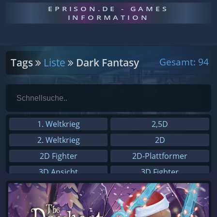
EPRISON.DE - GAMES
INFORMATION
Tags
Liste
Dark Fantasy
Gesamt: 94
1. Weltkrieg
2,5D
2. Weltkrieg
2D
2D Fighter
2D-Plattformer
3D Ansicht
3D Fighter
3D Platformer
3rd-Person
4X
8-Bit