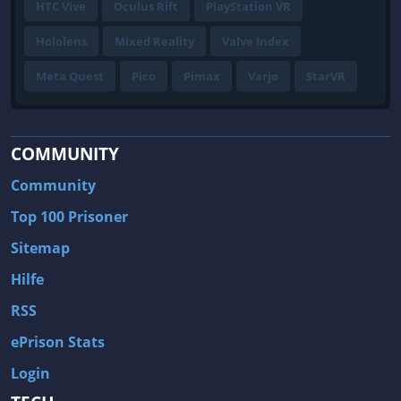
HTC Vive
Oculus Rift
PlayStation VR
Hololens
Mixed Reality
Valve Index
Meta Quest
Pico
Pimax
Varjo
StarVR
COMMUNITY
Community
Top 100 Prisoner
Sitemap
Hilfe
RSS
ePrison Stats
Login