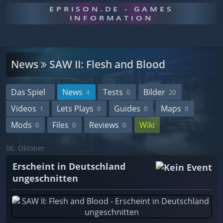
EPRISON.DE - GAMES
INFORMATION
News
SAW II: Flesh and Blood
Das Spiel
News
Tests
Bilder
4
0
20
Videos
Lets Plays
Guides
Maps
1
0
0
0
Mods
Files
Reviews
Wiki
0
0
0
06. Oktober
Erscheint in Deutschland
ungeschnitten