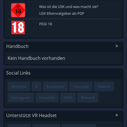
Was ist die USK und was macht sie?
USK Elternratgeber als PDF
PEGI 18
Handbuch
Kein Handbuch vorhanden
Social Links
Website
X
Facebook
Youtube
Twitch
Instagram
Fanseite
Wiki
Discord
Unterstützt VR Headset