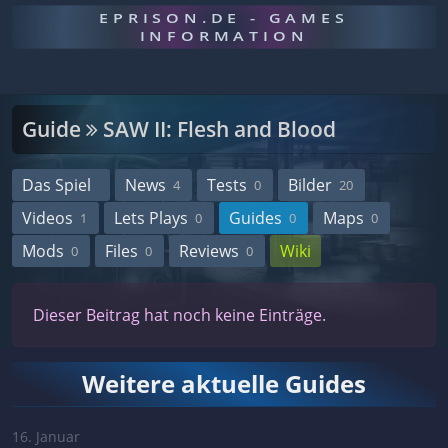
EPRISON.DE - GAMES
INFORMATION
Guide
SAW II: Flesh and Blood
Das Spiel
News
Tests
Bilder
4
0
20
Videos
Lets Plays
Guides
Maps
1
0
0
0
Mods
Files
Reviews
Wiki
0
0
0
Dieser Beitrag hat noch keine Einträge.
Weitere aktuelle Guides
16. Januar