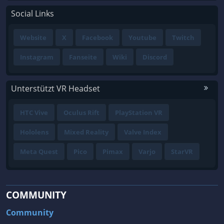
Social Links
Website
X
Facebook
Youtube
Twitch
Instagram
Fanseite
Wiki
Discord
Unterstützt VR Headset
HTC Vive
Oculus Rift
PlayStation VR
Hololens
Mixed Reality
Valve Index
Meta Quest
Pico
Pimax
Varjo
StarVR
COMMUNITY
Community