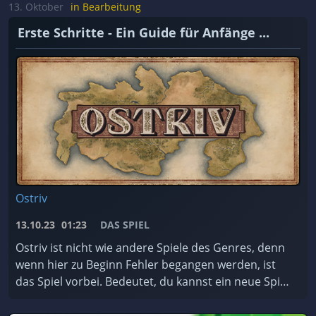
achten müsst. ...
13. Oktober
in Bearbeitung
Erste Schritte - Ein Guide für Anfänge ...
Ostriv
13.10.23
01:23
DAS SPIEL
Ostriv ist nicht wie andere Spiele des Genres, denn
wenn hier zu Beginn Fehler begangen werden, ist
das Spiel vorbei. Bedeutet, du kannst ein neue Spiel
starten. Darum hier eine kleine Anleitung, was ...