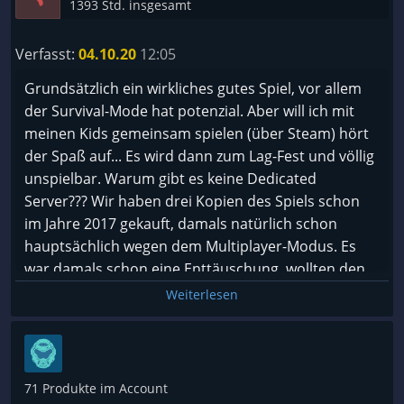
1393 Std. insgesamt
Verfasst:
04.10.20
12:05
Grundsätzlich ein wirkliches gutes Spiel, vor allem
der Survival-Mode hat potenzial. Aber will ich mit
meinen Kids gemeinsam spielen (über Steam) hört
der Spaß auf... Es wird dann zum Lag-Fest und völlig
unspielbar. Warum gibt es keine Dedicated
Server??? Wir haben drei Kopien des Spiels schon
im Jahre 2017 gekauft, damals natürlich schon
hauptsächlich wegen dem Multiplayer-Modus. Es
war damals schon eine Enttäuschung, wollten den
Entwickler aber weiter supporten und haben
Weiterlesen
einfach gewartet, ein spielbarer MP-Modus musste
doch irgendwann kommen. Aber Pustekuchen, auf
das wichtigste Element warten wir seit 3 Jahren
immer noch vergeblich. Armutszeugnis...
71 Produkte im Account