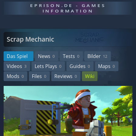
EPRISON.DE - GAMES
INFORMATION
Scrap Mechanic
Das Spiel
News
Tests
Bilder
0
0
12
Videos
Lets Plays
Guides
Maps
3
0
0
0
Mods
Files
Reviews
Wiki
0
0
0