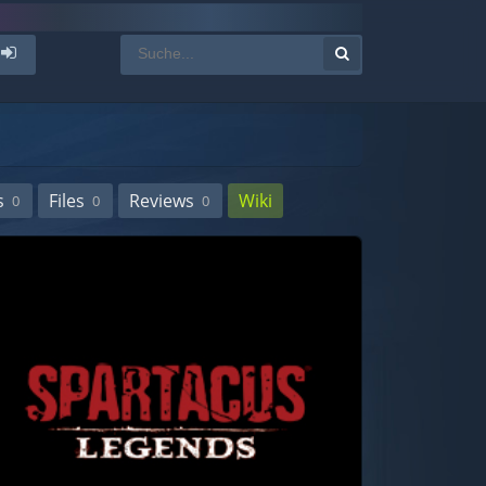
s
Files
Reviews
Wiki
0
0
0