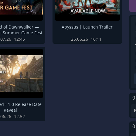
od of Dawnwalker —
Abyssus | Launch Trailer
um Summer Game Fest
.07.26
12:45
25.06.26
16:11
0
d - 1.0 Release Date
Reveal
.06.26
12:52
0