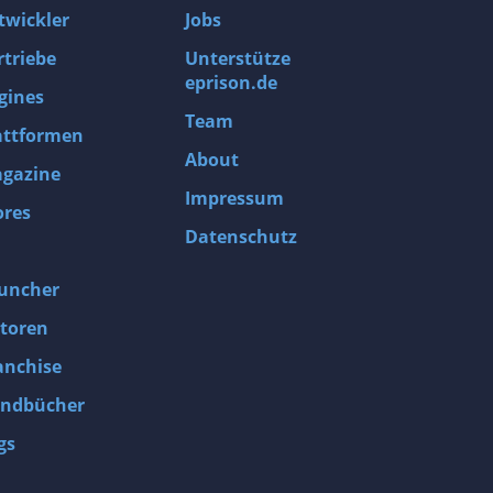
twickler
Jobs
rtriebe
Unterstütze
eprison.de
gines
Team
attformen
About
gazine
Impressum
ores
Datenschutz
uncher
toren
anchise
ndbücher
gs