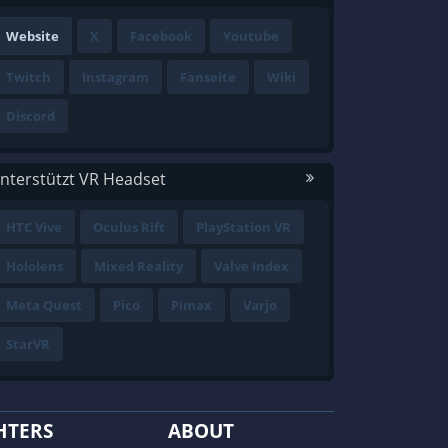
Website
X
Facebook
Youtube
Twitch
Instagram
Fanseite
Wiki
Discord
nterstützt VR Headset
HTC Vive
Oculus Rift
PlayStation VR
Hololens
Mixed Reality
Valve Index
Meta Quest
Pico
Pimax
Varjo
StarVR
HTERS
ABOUT