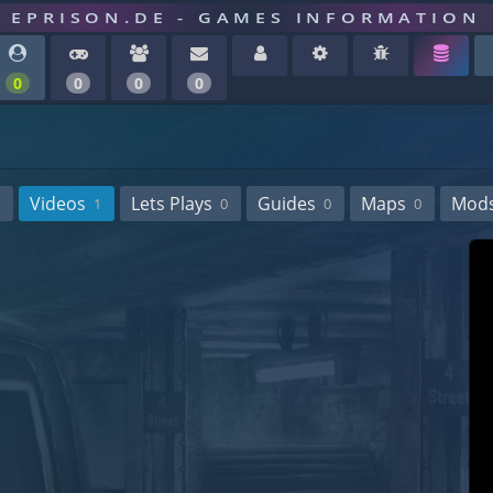
EPRISON.DE - GAMES INFORMATION
0
0
0
0
Videos
Lets Plays
Guides
Maps
Mod
1
0
0
0