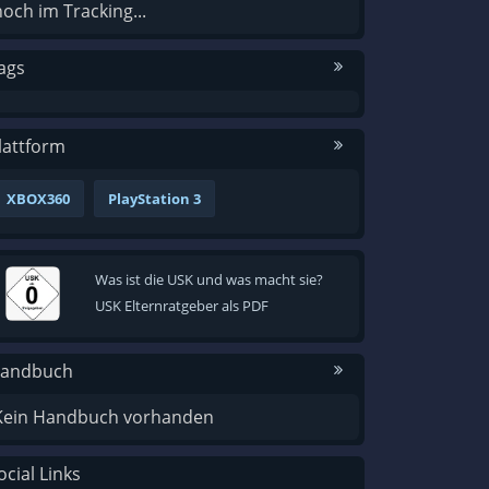
noch im Tracking...
ags
lattform
XBOX360
PlayStation 3
Was ist die USK und was macht sie?
USK Elternratgeber als PDF
andbuch
Kein Handbuch vorhanden
ocial Links