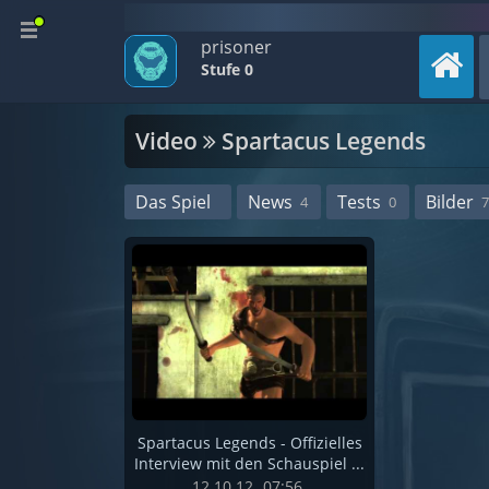
prisoner
Stufe 0
Video
Spartacus Legends
Das Spiel
News
Tests
Bilder
4
0
7
Spartacus Legends - Offizielles
Interview mit den Schauspiel ...
12.10.12
07:56