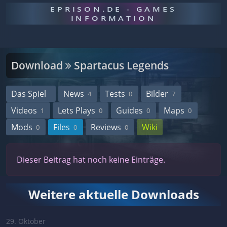
EPRISON.DE - GAMES
INFORMATION
Download
Spartacus Legends
Das Spiel
News
Tests
Bilder
4
0
7
Videos
Lets Plays
Guides
Maps
1
0
0
0
Mods
Files
Reviews
Wiki
0
0
0
Dieser Beitrag hat noch keine Einträge.
Weitere aktuelle Downloads
29. Oktober