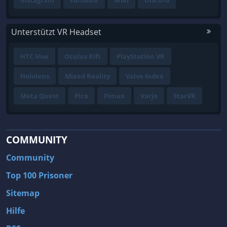
Unterstützt VR Headset
HTC Vive
Oculus Rift
PlayStation VR
Hololens
Mixed Reality
Valve Index
Meta Quest
Pico
Pimax
Varjo
StarVR
COMMUNITY
Community
Top 100 Prisoner
Sitemap
Hilfe