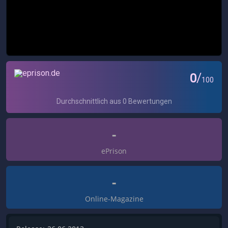
-
ePrison
-
Online-Magazine