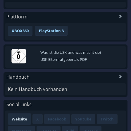
Plattform
XBOX360
PlayStation 3
Was ist die USK und was macht sie?
USK Elternratgeber als PDF
Handbuch
Kein Handbuch vorhanden
Social Links
Website
X
Facebook
Youtube
Twitch
Instagram
Fanseite
Wiki
Discord