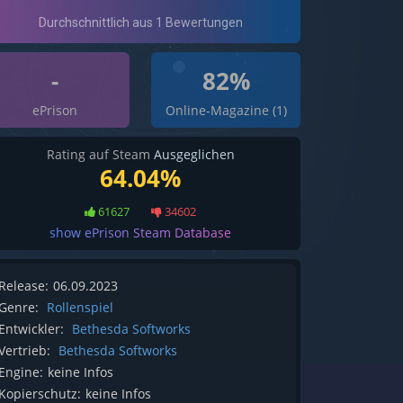
-
82%
ePrison
Online-Magazine (1)
Rating auf Steam
Ausgeglichen
64.04%
61627
34602
show ePrison Steam Database
Release:
06.09.2023
Genre:
Rollenspiel
Entwickler:
Bethesda Softworks
Vertrieb:
Bethesda Softworks
Engine:
keine Infos
Kopierschutz:
keine Infos