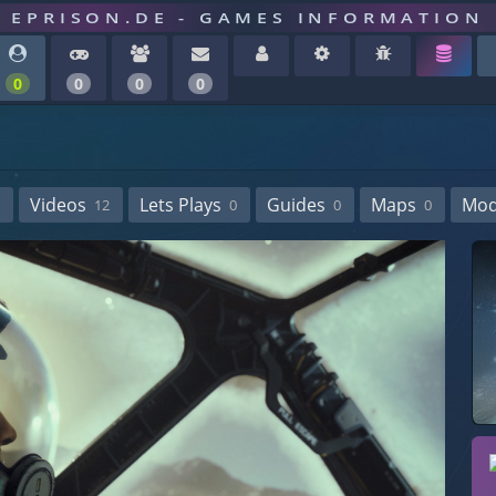
EPRISON.DE - GAMES INFORMATION
0
0
0
0
Videos
Lets Plays
Guides
Maps
Mo
12
0
0
0