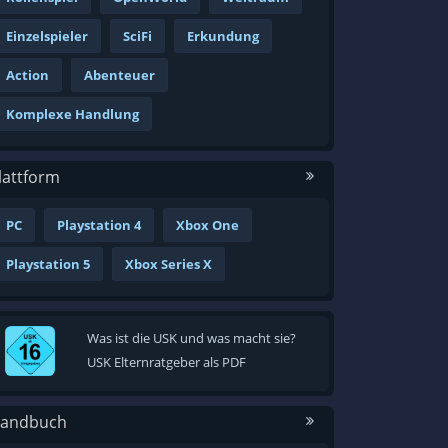
Einzelspieler
SciFi
Erkundung
Action
Abenteuer
Komplexe Handlung
lattform
PC
Playstation 4
Xbox One
Playstation 5
Xbox Series X
Was ist die USK und was macht sie?
USK Elternratgeber als PDF
andbuch