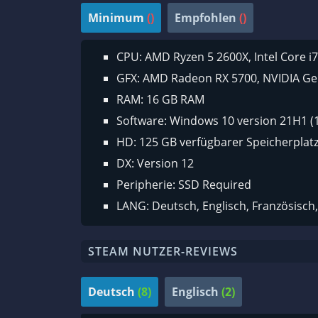
Minimum
()
Empfohlen
()
CPU: AMD Ryzen 5 2600X, Intel Core i
GFX: AMD Radeon RX 5700, NVIDIA Ge
RAM: 16 GB RAM
Software: Windows 10 version 21H1 (
HD: 125 GB verfügbarer Speicherplat
DX: Version 12
Peripherie: SSD Required
LANG: Deutsch, Englisch, Französisch,
STEAM NUTZER-REVIEWS
Deutsch
(8)
Englisch
(2)