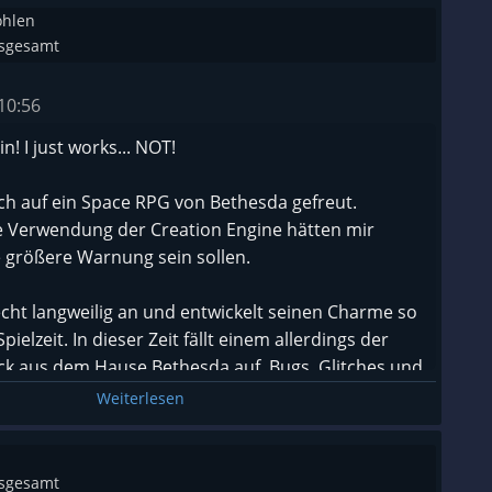
ohlen
nsgesamt
10:56
in! I just works... NOT!
ch auf ein Space RPG von Bethesda gefreut.
ie Verwendung der Creation Engine hätten mir
e größere Warnung sein sollen.
echt langweilig an und entwickelt seinen Charme so
ielzeit. In dieser Zeit fällt einem allerdings der
uck aus dem Hause Bethesda auf. Bugs, Glitches und
nd (selbst auf modernster Hardware).
Weiterlesen
in paar Titel von Todd gespielt hat kennt man das
hin, da die Welten oft voll sind mit interessanten
Quests. Sowie environmental Storytelling.
nsgesamt