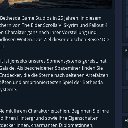
n Bethesda Game Studios in 25 Jahren. In diesem
rn von The Elder Scrolls V: Skyrim und Fallout 4
nen Charakter ganz nach Ihrer Vorstellung und
endlosen Weiten. Das Ziel dieser epischen Reise? Die
it.
P
t ist jenseits unseres Sonnensystems gereist, hat
Galaxie. Als bescheidener Spaceminer finden Sie
Entdecker, die die Sterne nach seltenen Artefakten
ßten und ambitioniertesten Spiel der Bethesda
Systeme.
e Sie mit Ihrem Charakter erzählen. Beginnen Sie Ihre
d Ihren Hintergrund sowie Ihre Eigenschaften
H
tdecker:innen, charmanten Diplomat:innen,