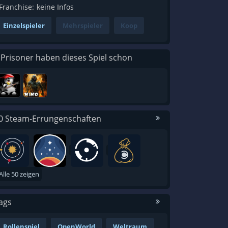
Franchise:
keine Infos
Einzelspieler
Mehrspieler
Koop
 Prisoner haben dieses Spiel schon
0 Steam-Errungenschaften
Alle 50 zeigen
ags
Rollenspiel
OpenWorld
Weltraum