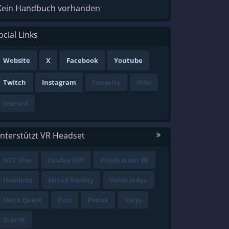
Kein Handbuch vorhanden
ocial Links
Website
X
Facebook
Youtube
Twitch
Instagram
Fanseite
Wiki
Discord
nterstützt VR Headset
HTC Vive
Oculus Rift
PlayStation VR
Hololens
Mixed Reality
Valve Index
Meta Quest
Pico
Pimax
Varjo
StarVR