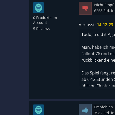
Nicht Empf
6268 Std. i
0 Produkte im
Account
Verfasst:
14.12.23
5 Reviews
Todd, u did it Aga
Man, habe ich mi
Fallout 76 und d
rückblickend ein
Das Spiel fängt r
ab 6-12 Stunden Sp
übliche Clusterf
Crashes ohne Gru
Wenn man schon e
und nimmt es oft 
Empfohlen
Charakteren und 
7982 Std. i