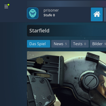
prisoner
Stufe 0
Starfield
Das Spiel
News
Tests
Bilder
5
0
9