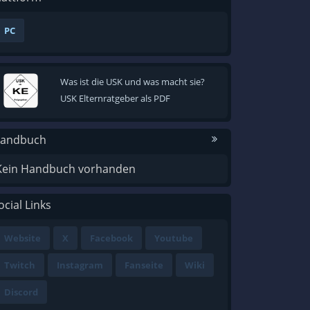
PC
Was ist die USK und was macht sie?
USK Elternratgeber als PDF
andbuch
Kein Handbuch vorhanden
ocial Links
Website
X
Facebook
Youtube
Twitch
Instagram
Fanseite
Wiki
Discord