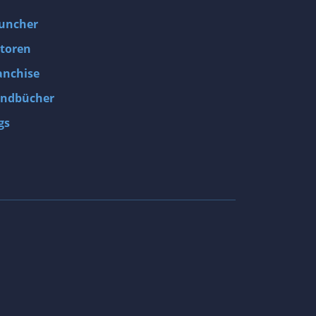
uncher
toren
anchise
ndbücher
gs