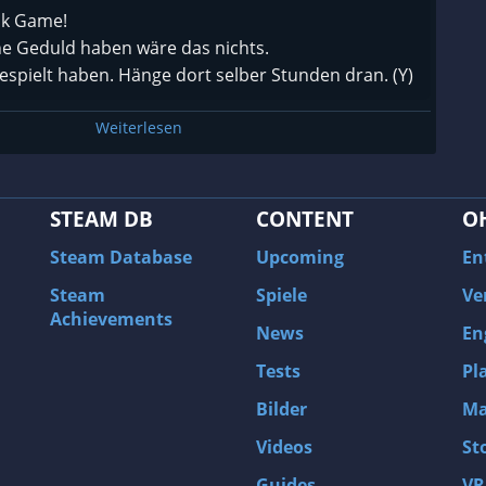
ik Game!
ne Geduld haben wäre das nichts.
gespielt haben. Hänge dort selber Stunden dran. (Y)
Weiterlesen
STEAM DB
CONTENT
O
Steam Database
Upcoming
En
Steam
Spiele
Ve
Achievements
News
En
Tests
Pl
Bilder
Ma
Videos
St
Guides
VR