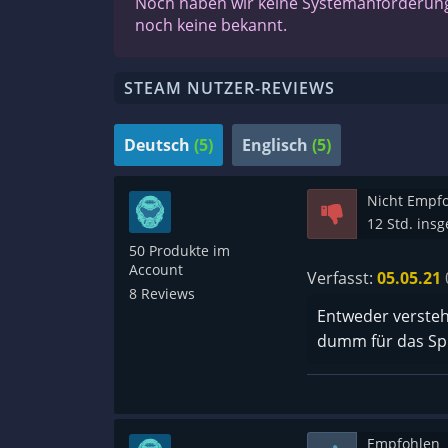
Noch haben wir keine Systemanforderunge
noch keine bekannt.
STEAM NUTZER-REVIEWS
Deutsch
(5)
Englisch
(5)
Nicht Empf
12 Std. ins
50 Produkte im
Account
Verfasst:
05.05.21
8 Reviews
Entweder verstehe
dumm für das Spie
Empfohlen