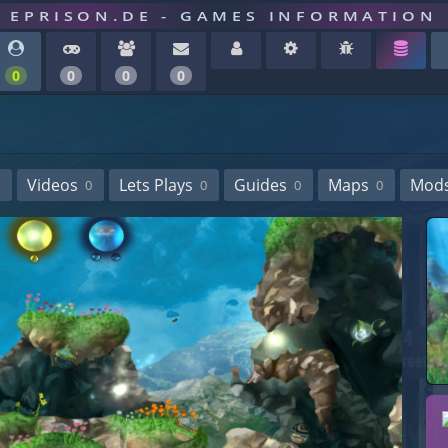
EPRISON.DE - GAMES INFORMATION
0
0
0
0
Videos
Lets Plays
Guides
Maps
Mod
0
0
0
0