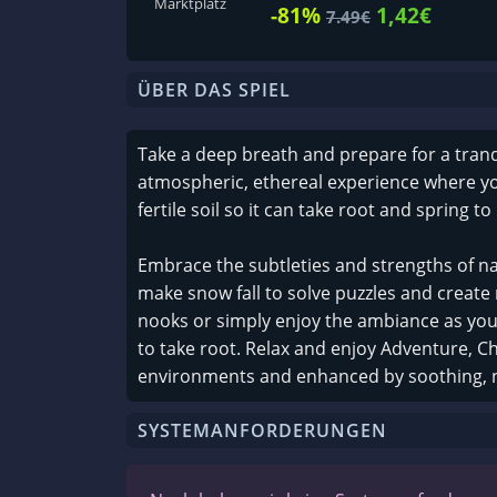
Marktplatz
-81%
1,42€
7.49€
ÜBER DAS SPIEL
Take a deep breath and prepare for a tran
atmospheric, ethereal experience where y
fertile soil so it can take root and spring to l
Embrace the subtleties and strengths of na
make snow fall to solve puzzles and create
nooks or simply enjoy the ambiance as you 
to take root. Relax and enjoy Adventure, C
environments and enhanced by soothing, 
SYSTEMANFORDERUNGEN