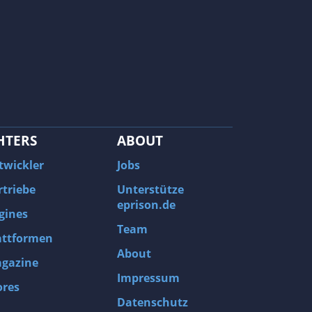
HTERS
ABOUT
twickler
Jobs
rtriebe
Unterstütze
eprison.de
gines
Team
attformen
About
gazine
Impressum
ores
Datenschutz