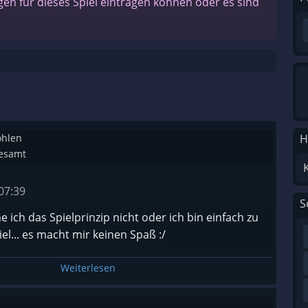
n für dieses Spiel eintragen können oder es sind
ohlen
H
gesamt
07:39
S
 ich das Spielprinzip nicht oder ich bin einfach zu
l... es macht mir keinen Spaß :/
Weiterlesen