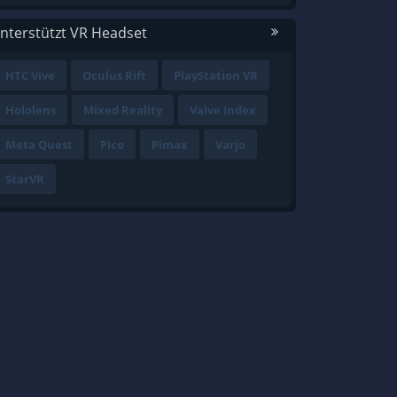
nterstützt VR Headset
HTC Vive
Oculus Rift
PlayStation VR
Hololens
Mixed Reality
Valve Index
Meta Quest
Pico
Pimax
Varjo
StarVR