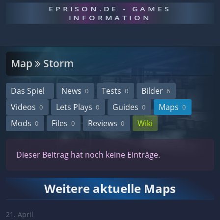
EPRISON.DE - GAMES
INFORMATION
Map
Storm
Das Spiel
News
Tests
Bilder
0
0
6
Videos
Lets Plays
Guides
Maps
0
0
0
0
Mods
Files
Reviews
Wiki
0
0
0
Dieser Beitrag hat noch keine Einträge.
Weitere aktuelle Maps
21. April