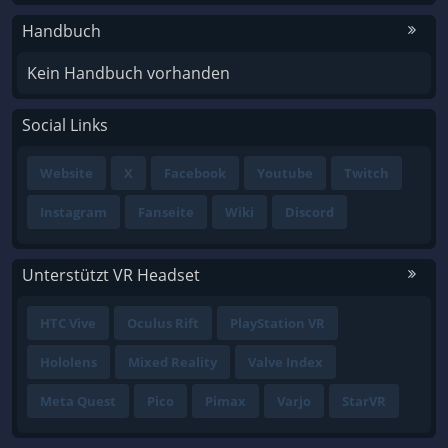
Handbuch
Kein Handbuch vorhanden
Social Links
Website
X
Facebook
Youtube
Twitch
Instagram
Fanseite
Wiki
Discord
Unterstützt VR Headset
HTC Vive
Oculus Rift
PlayStation VR
Hololens
Mixed Reality
Valve Index
Meta Quest
Pico
Pimax
Varjo
StarVR