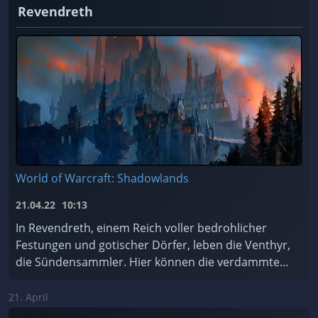
Revendreth
World of Warcraft: Shadowlands
21.04.22
10:13
In Revendreth, einem Reich voller bedrohlicher
Festungen und gotischer Dörfer, leben die Venthyr,
die Sündensammler. Hier können die verdammten
Seelen für ihre Sünden Buße tun... oder einfach de
...
21. April