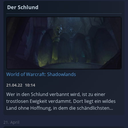
Der Schlund
World of Warcraft: Shadowlands
21.04.22
10:14
Wer in den Schlund verbannt wird, ist zu einer
trostlosen Ewigkeit verdammt. Dort liegt ein wildes
Land ohne Hoffnung, in dem die schändlichsten
Seelen des Kosmos für alle Zeiten gefangen sind.
Soll ...
21. April