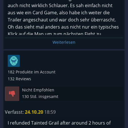
auch nicht wirklich Schlauer. Es sah einfach nicht
aus wie ein Card Game, also habe ich weiter die
Trailer angeschaut und war doch sehr überrascht.
Oh das sieht mal anders aus nicht nur ein typisches
Klick auf die Map um zum nächsten Fight zu
kommen, sondern mit einer kleinen erkundbaren
Weiterlesen
Welt.
Die Story ist sehr gut erzählt und es ist auch alles
vertont (alles Englisch). Es war auch sehr
182 Produkte im Account
erfrischend ein Card-Rogue-like mit einer gut
132 Reviews
Erzählten Story. Laut Road map ist die Story auch
Nicht Empfohlen
noch nicht zu ende erzählt wurden. Speziale Quests
130 Std. insgesamt
sollen auch noch kommen, die die runs nochmal
verändern sollen.
Verfasst:
24.10.20
18:59
Es gibt bisher 5 unterschiedliche Spielbare. 3 Melee
I refunded Tainted Grail after around 2 hours of
Klassen und 2 Magie Klassen. Es soll noch ein