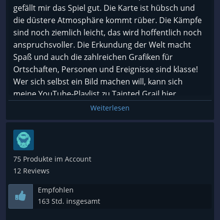
mich auch auf die 4 neuen Charakter und wie es
wollen. Damit wohl für mich ein Fehlkauf.
gefällt mir das Spiel gut. Die Karte ist hübsch und
weiter geht mit der Story. Für mich eine
die düstere Atmosphäre kommt rüber. Die Kämpfe
Empfehlung.
sind noch ziemlich leicht, das wird hoffentlich noch
anspruchsvoller. Die Erkundung der Welt macht
???? Powered by HoI 4 Deu Kuratorengruppe auf
Spaß und auch die zahlreichen Grafiken für
deutsch/englisch ????⠀⠀⠀
Ortschaften, Personen und Ereignisse sind klasse!
????
Folgen
und mehr Reviews von mir entdecken
Wer sich selbst ein Bild machen will, kann sich
????
meine YouTube-Playlist zu Tainted Grail hier
ansehen:
Weiterlesen
https://www.youtube.com/playlist?
list=PLTGQwGiPmQuFOFa1oc1-NHaS4UKeoaqsA
75 Produkte im Account
12 Reviews
Empfohlen
163 Std. insgesamt