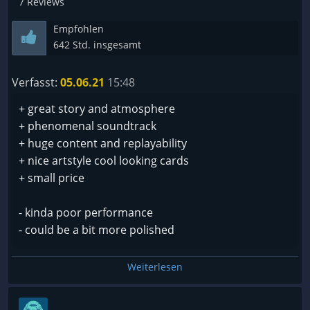
7 Reviews
Empfohlen
Auch wenn man jedes mal von vorne beginnt,
642 Std. insgesamt
macht es immer wieder Spaß die Spielfigur zu
entwickeln und die Spielweise zu optimieren, bzw.
Verfasst:
05.06.21
15:48
etwas anderes zu probieren. Die Geschichte rundet
das ganze ab. Tainted Grail bietet viele Stunde beste
+ great story and atmosphere
Unterhaltung.
+ phenomenal soundtrack
+ huge content and replayability
+ nice artstyle cool looking cards
+ small price
- kinda poor performance
- could be a bit more polished
9/10
Weiterlesen