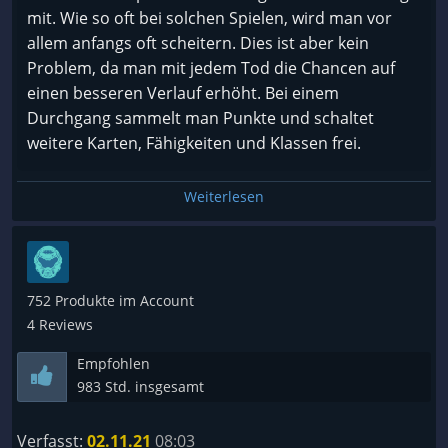
mit. Wie so oft bei solchen Spielen, wird man vor
allem anfangs oft scheitern. Dies ist aber kein
Problem, da man mit jedem Tod die Chancen auf
einen besseren Verlauf erhöht. Bei einem
Durchgang sammelt man Punkte und schaltet
weitere Karten, Fähigkeiten und Klassen frei.
Insgesamt gibt es davon 9, für Abwechslung ist also
Weiterlesen
gesorgt. Auch wenn die einzelnen Klassen eine
ähnliche Spielweise vermuten lassen, spielt sich
dennoch jede etwas anders und hat andere Vor-
und Nachteile. Der Berserker zum Beispiel, ist am
752 Produkte im Account
effektivsten, wenn er nur noch 25% seiner
4 Reviews
Lebenspunkte hat. Die Spielwelt ist in der Wyrdnis
Empfohlen
versunken, was es damit genau auf sich hat, klärt
983 Std. insgesamt
sich im Laufe des Spiels. Anders als andere Spiele in
der Kategorie, erzählt Tainted Grail eine richtige
Verfasst:
02.11.21
08:03
Geschichte. Sollte man es irgendwann schaffen den