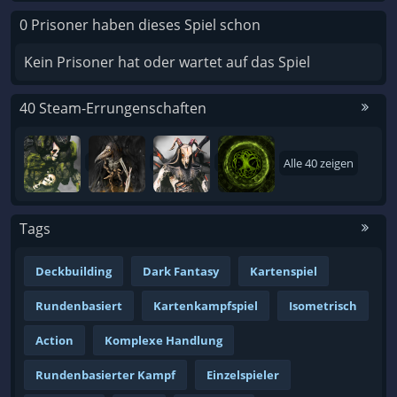
Grail weiterentwickelt!
0 Prisoner haben dieses Spiel schon
Kein Prisoner hat oder wartet auf das Spiel
Hier könnt ihr euch meine Eindrücke in Videoform
anschauen:
40 Steam-Errungenschaften
https://www.youtube.com/watch?
v=PMoaNo1rHOU
Alle 40 zeigen
Tags
Deckbuilding
Dark Fantasy
Kartenspiel
Rundenbasiert
Kartenkampfspiel
Isometrisch
Action
Komplexe Handlung
Rundenbasierter Kampf
Einzelspieler