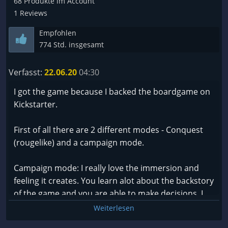
68 Produkte im Account
Durchdachte Kampfmechanik, trotz Early
1 Reviews
Access Status
Empfohlen
Ästhetisches Artdesign und sehr gute Optik
774 Std. insgesamt
Verfasst:
22.06.20
04:30
Cons
I got the game because I backed the boardgame on
Tatsächlich keine. Das Spiel ist selbst im Early
Kickstarter.
Access Status stabil und wirkt mehr wie eine Beta,
als wie eine Alpha. Ein Umstand, der nicht allzu
First of all there are 2 different modes - Conquest
häufig bei Early Access Titeln vorzufinden ist.
(rougelike) and a campaign mode.
Natürlich ist der Titel noch nicht fertig...Stichwort:
Campaign mode: I really love the immersion and
Story-Modus, generelles Balancing und die
feeling it creates. You learn alot about the backstory
deutsche Lokalisation.
of the game and you are able to make decisions. I
Allerdings wirkt der Kern des Spiels bereits sehr
am not 100% sure how much impact these
Weiterlesen
ausgearbeitet und der Rest ist nur noch Makulatur.
decisions have in the later game and thus it will be