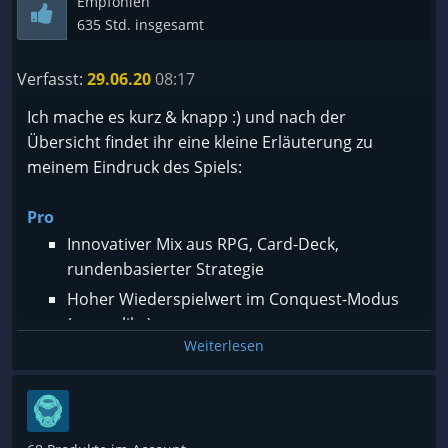
Empfohlen
635 Std. insgesamt
Verfasst:
29.06.20
08:17
Ich mache es kurz & knapp :) und nach der
Übersicht findet ihr eine kleine Erläuterung zu
meinem Eindruck des Spiels:
Pro
Innovativer Mix aus RPG, Card-Deck,
rundenbasierter Strategie
Hoher Wiederspielwert im Conquest-Modus
(rogue-like)
Weiterlesen
Spannende Story und interessanter Story-
Modus
Stimmiger Soundtrack und professionelle
Audio-Lokalisation