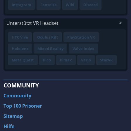
Instagram
Fanseite
Wiki
Discord
Unterstützt VR Headset
HTC Vive
Oculus Rift
PlayStation VR
Hololens
Mixed Reality
Valve Index
Meta Quest
Pico
Pimax
Varjo
StarVR
COMMUNITY
Community
Top 100 Prisoner
Sitemap
Hilfe