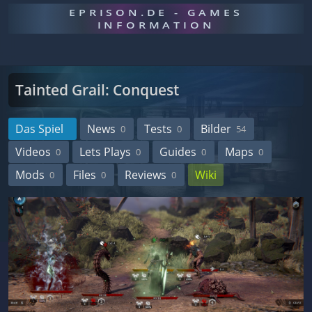
EPRISON.DE - GAMES
INFORMATION
Tainted Grail: Conquest
Das Spiel
News
Tests
Bilder
0
0
54
Videos
Lets Plays
Guides
Maps
0
0
0
0
Mods
Files
Reviews
Wiki
0
0
0