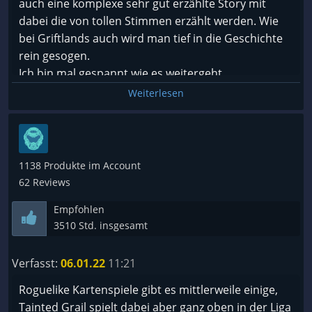
auch eine komplexe sehr gut erzählte Story mit
dabei die von tollen Stimmen erzählt werden. Wie
bei Griftlands auch wird man tief in die Geschichte
rein gesogen.
Ich bin mal gespannt wie es weitergeht...
Weiterlesen
Derzeit ist die Story Kampagne leider zu kurz, aber
knackig. Hier und da sind ein paar kleinere
Balancing Probleme die aber weniger auffallen weil
man kontinuierlich stärker wird. Es gibt immer mal
1138 Produkte im Account
wieder updates und ich hoffe das die Geschichte
62 Reviews
weiter erzählt wird.
Empfohlen
3510 Std. insgesamt
Kleine Anmerkung: die Entwickler arbeiten derzeit
auch gerade an einem Open World Rollenspiel aus
Verfasst:
06.01.22
11:21
der Ego Perspektive: Tainted Grail: the fall of Avalon.
Roguelike Kartenspiele gibt es mittlerweile einige,
Tainted Grail spielt dabei aber ganz oben in der Liga