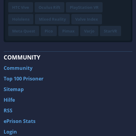
HTC Vive
Oculus Rift
PlayStation VR
Hololens
Mixed Reality
Valve Index
Meta Quest
Pico
Pimax
Varjo
StarVR
COMMUNITY
Community
Top 100 Prisoner
Sitemap
Hilfe
RSS
ePrison Stats
Login