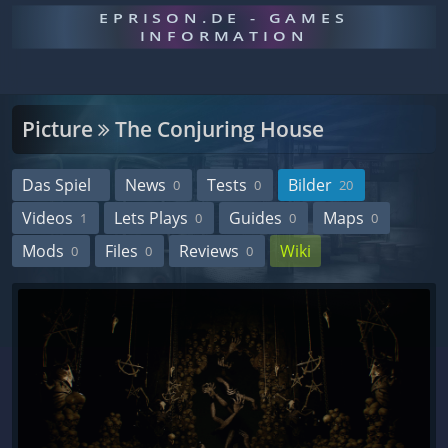
EPRISON.DE - GAMES
INFORMATION
Picture
The Conjuring House
Das Spiel
News
Tests
Bilder
0
0
20
Videos
Lets Plays
Guides
Maps
1
0
0
0
Mods
Files
Reviews
Wiki
0
0
0