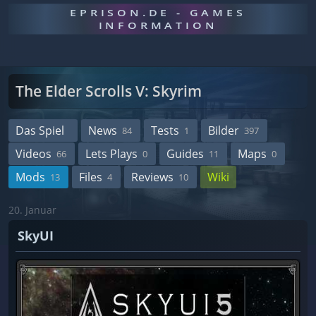
EPRISON.DE - GAMES
INFORMATION
The Elder Scrolls V: Skyrim
Das Spiel
News
Tests
Bilder
84
1
397
Videos
Lets Plays
Guides
Maps
66
0
11
0
Mods
Files
Reviews
Wiki
13
4
10
20. Januar
SkyUI